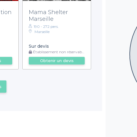
ation
Mama Shelter
Marseille
190 - 272 pers.
Marseille
Sur devis
Établissement non réservable
s
Obtenir un devis
s