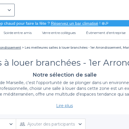
p chaud pour faire la fête ?
Réservez un bar climatisé
! ❄️🎉
Soirée entre amis
Verre entre collègues
Évènement d'entreprise
rrondissement
Les meilleures salles à louer branchées - 1er Arrondissement, Mar
s à louer branchées - 1er Arro
Notre sélection de salle
e Marseille, c'est l'opportunité de se plonger dans un environn
ofessionnelle, choisir une salle à louer dans cette zone est un e
e méditerranéen, offre une multitude d'espaces tendance qui sau
Lire plus
Un Large Éventail De Salles Branchées
ouer, adaptées à tous vos besoins et à toutes vos envies. Grâce à
offrent une ambiance unique. Que vous souhaitiez un espace inti
Ajouter des participants