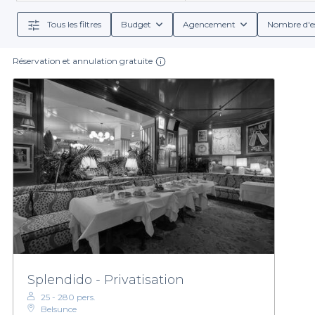
de personn
Tous les filtres
Budget
Agencement
Nombre d'e
L'avantage de passer par Privateaser réside dans la 
Réservation et annulation gratuite
Chaque salle présente des conditions de réservation 
groupe soigneusement élaborés, incluant une sélect
Ne manquez pas l'occasion de réserver l'une des mei
soirée festive, nous vous invitons à explorer no
maintenant le temps d
Splendido - Privatisation
25 - 280 pers.
Belsunce