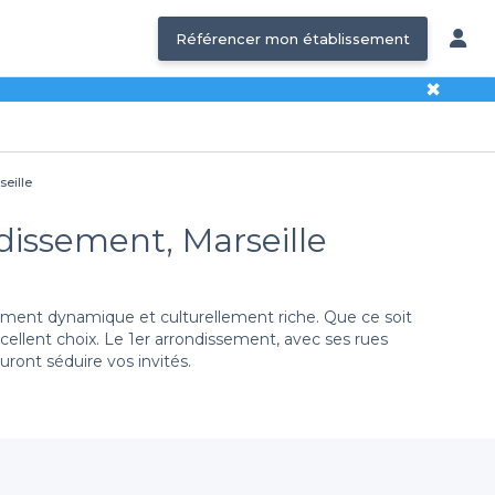
Référencer mon établissement
✖
seille
ndissement, Marseille
ement dynamique et culturellement riche. Que ce soit
xcellent choix. Le 1er arrondissement, avec ses rues
ront séduire vos invités.
 notre plateforme Privateaser, vous pourrez facilement
miste ou une salle pouvant accueillir un grand nombre