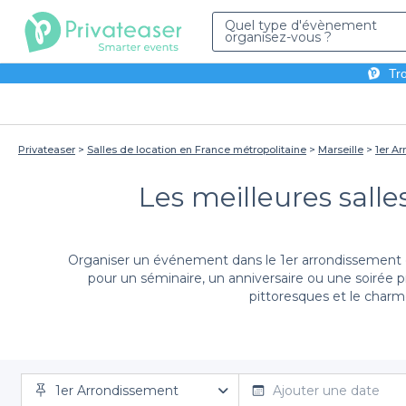
Quel type d'évènement
organisez-vous ?
Tro
Privateaser
Salles de location en France métropolitaine
Marseille
1er A
Les meilleures salle
Organiser un événement dans le 1er arrondissement d
pour un séminaire, un anniversaire ou une soirée pr
pittoresques et le charm
Nous vous avons sélectionné les meilleures salles à l
1er Arrondissement
découvrir des établissements modernes et stylés qui 
Ajouter une date