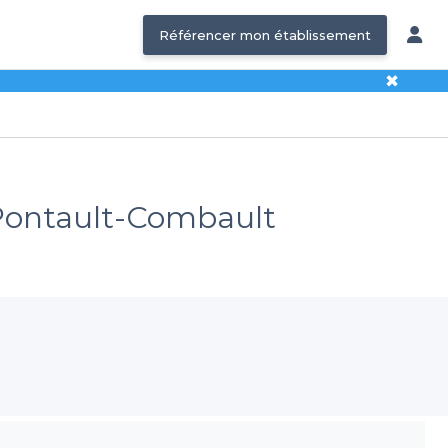
Référencer mon établissement
✖
 - Pontault-Combault