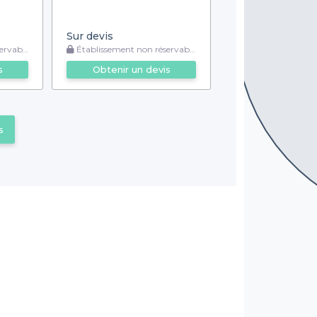
Sur devis
rvable
Établissement non réservable
s
Obtenir un devis
s