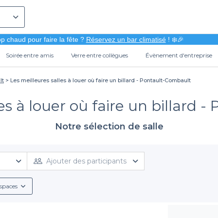
p chaud pour faire la fête ?
Réservez un bar climatisé
! ❄️🎉
Soirée entre amis
Verre entre collègues
Évènement d'entreprise
lt
Les meilleures salles à louer où faire un billard - Pontault-Combault
es à louer où faire un billard
Notre sélection de salle
Ajouter des participants
spaces