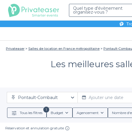
Quel type d'évènement
organisez-vous ?
Tro
Privateaser
Salles de location en France métropolitaine
Pontault-Combau
Les meilleures sall
Pontault-Combault
Ajouter une date
1
Tous les filtres
Budget
Agencement
Nombre d'e
Réservation et annulation gratuite