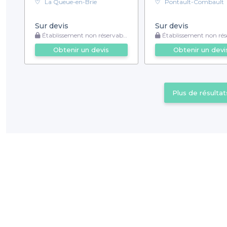
La Queue-en-Brie
Pontault-Combault
Sur devis
Sur devis
Établissement non réservable
Établissement non rése
Obtenir un devis
Obtenir un devi
Plus de résultat