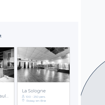
t
La Sologne
ault
100 - 250 pers.
Roissy-en-Brie