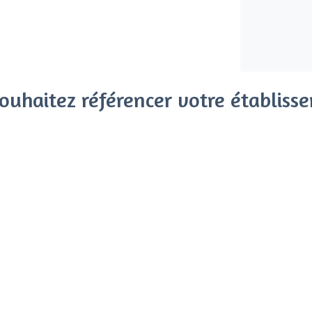
ouhaitez référencer votre établiss
x clients parmi le million de visiteurs qui viennent sur Privat
 sans engagement, vous payez un montant fixe sans risque de vo
Référencer mon établissement
Déjà client
Pontault-Combault - Types d
<
Les meilleures salles à louer - Ponta
Les meilleures salles à louer de nuit -