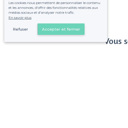
Les cookies nous permettent de personnaliser le contenu
et les annonces, d'offrir des fonctionnalités relatives aux
médias sociaux et d'analyser notre trafic.
En savoir plus
Refuser
Accepter et fermer
Vous s
Gagnez de nombreu
Pas de commissions et
Pontault-Combault - Alentours
<
Les meilleures salles à louer où faire un billard - Seine-et-Marne