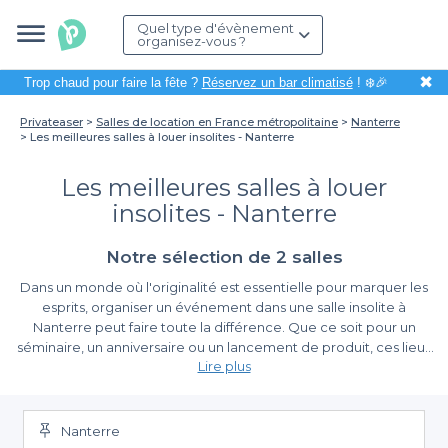
Quel type d'évènement
organisez-vous ?
✖
Trop chaud pour faire la fête ?
Réservez un bar climatisé
! ❄️🎉
Privateaser
Salles de location en France métropolitaine
Nanterre
Les meilleures salles à louer insolites - Nanterre
Les meilleures salles à louer
insolites - Nanterre
Notre sélection de 2 salles
Dans un monde où l'originalité est essentielle pour marquer les
esprits, organiser un événement dans une salle insolite à
Nanterre peut faire toute la différence. Que ce soit pour un
séminaire, un anniversaire ou un lancement de produit, ces lieux
Lire plus
atypiques vous permettront de sortir des sentiers battus et
d'offrir à vos invités une expérience mémorable. À proximité de
Un choix diversifié et captivant
la scène vibrante de La Défense, Nanterre dispose de divers
établissements qui sauront séduire par leur caractère unique.
Nanterre
Sur Privateaser, nous vous proposons un large éventail de salles