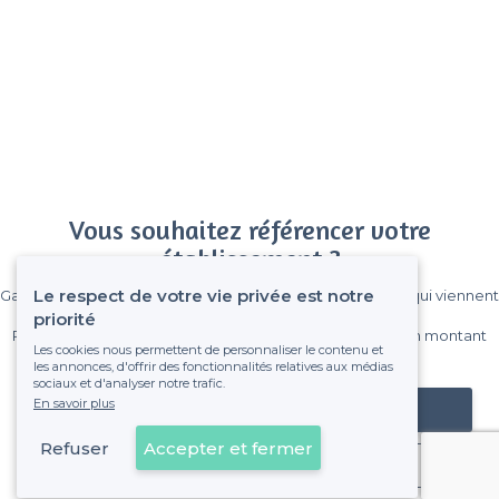
Vous souhaitez référencer votre
établissement ?
Le respect de votre vie privée est notre
Gagnez de nombreux clients parmi le million de visiteurs qui viennent
sur Privateaser chaque mois.
priorité
Pas de commissions et sans engagement, vous payez un montant
Les cookies nous permettent de personnaliser le contenu et
fixe sans risque de voir déraper la facture.
les annonces, d'offrir des fonctionnalités relatives aux médias
sociaux et d'analyser notre trafic.
En savoir plus
Référencer mon établissement
Refuser
Accepter et fermer
Déjà client