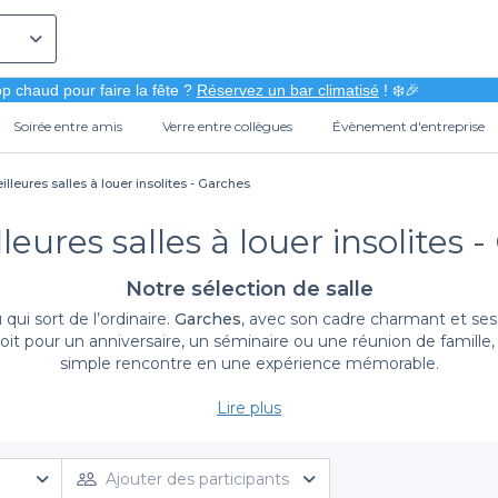
p chaud pour faire la fête ?
Réservez un bar climatisé
! ❄️🎉
Soirée entre amis
Verre entre collègues
Évènement d'entreprise
illeures salles à louer insolites - Garches
leures salles à louer insolites 
Notre sélection de salle
ui sort de l’ordinaire.
Garches
, avec son cadre charmant et ses
it pour un anniversaire, un séminaire ou une réunion de famille, 
simple rencontre en une expérience mémorable.
Lire plus
L'unicité des salles à louer à Garches
cès à un choix diversifié de salles atypiques situées à Garches. 
 leur originalité et leur ambiance unique. Que vous soyez à la r
Ajouter des participants