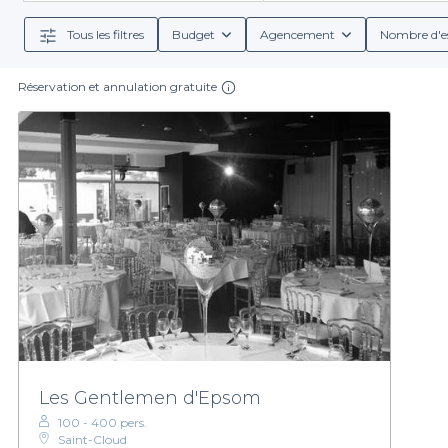
vintage ou d'un endroit immersif en p
Tous les filtres
Budget
Agencement
Nombre d'e
Notre plateforme facilite la recherche et la réservati
Réservation et annulation gratuite
des espaces, mais également des services annexes co
Les conditions de réservation sont clairement définie
atelier, nos é
Ne perdez plus de temps à chercher le lieu parfait p
des salles à louer qui sauront émerveiller vos invi
aujour
Les Gentlemen d'Epsom
100 - 400 pers.
Saint-Cloud