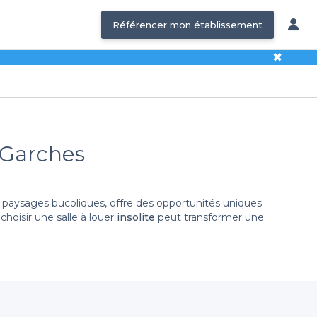
Référencer mon établissement
✖
- Garches
 paysages bucoliques, offre des opportunités uniques
choisir une salle à louer
insolite
peut transformer une
Grâce à nos partenariats avec différents établissements,
echerche d'un espace artistique, d'une salle au décor