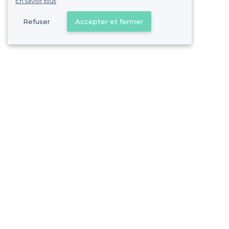
En savoir plus
Refuser
Accepter et fermer
Vous s
Gagnez de nombreu
Pas de commissions et
Garches - Alentours