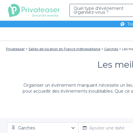
Quel type d'évènement
organisez-vous ?
Tro
Privateaser
Salles de location en France métropolitaine
Garches
Les me
Les meil
Organiser un événement marquant nécessite un lieu q
pour accueillir des événements inoubliables. Que ce so
En faisant appel à Privateaser, vous vous assurez un ac
Garches
nous mettons en avant des lieux qui se démarquent par
Ajouter une date