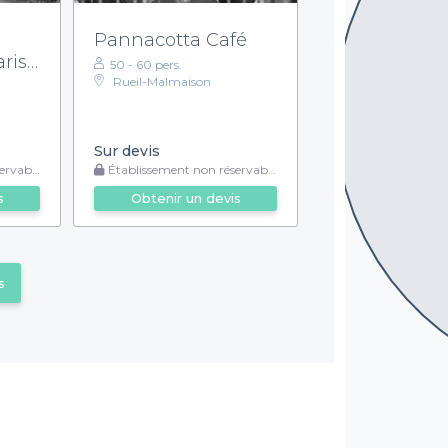
Pannacotta Café
ris
50 - 60 pers.
Rueil-Malmaison
nts
Sur devis
rvable
Établissement non réservable
s
Obtenir un devis
s