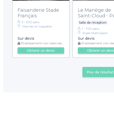
Faisanderie Stade
Le Manège de
Français
Saint-Cloud - Pa
Country Club
5 - 300 pers.
Salle de réception
Meetings & Eve
Marnes-la-Coquette
1 - 700 pers.
Rueil-Malmaison
Sur devis
Sur devis
Établissement non réservable
Établissement non rése
Obtenir un devis
Obtenir un devi
Plus de résultat