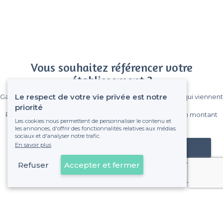
Vous souhaitez référencer votre
établissement ?
Le respect de votre vie privée est notre
Gagnez de nombreux clients parmi le million de visiteurs qui viennent
sur Privateaser chaque mois.
priorité
Pas de commissions et sans engagement, vous payez un montant
Les cookies nous permettent de personnaliser le contenu et
fixe sans risque de voir déraper la facture.
les annonces, d'offrir des fonctionnalités relatives aux médias
sociaux et d'analyser notre trafic.
En savoir plus
Référencer mon établissement
Refuser
Accepter et fermer
Déjà client
Annecy - Alentours