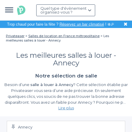
Quel type d'évènement
organisez-vous ?
✖
Trop chaud pour faire la fête ?
Réservez un bar climatisé
! ❄️🎉
Privateaser
Salles de location en France métropolitaine
Les
meilleures salles à louer - Annecy
Les meilleures salles à louer -
Annecy
Notre sélection de salle
Besoin d’une
salle à louer à Annecy
? Cette sélection établie par
Privateaser vous sera d’une aide précieuse. En seulement
quelques clics, vos soucis de ne pas trouver la bonne adresse
disparaîtront. Vous avez un faible pour Annecy ? Pourquoi ne pas
Lire plus
y organiser votre prochaine manifestation ? Cette ville du
département de la Haute-Savoie n’attend plus que vous pour
passer du bon moment en toute convivialité. Lors d’un mariage,
d’une réunion ou d’un anniversaire, ces
salles à louer à Annecy
Annecy
assurent une vraie réussite. Équipés et modernes, ces espaces