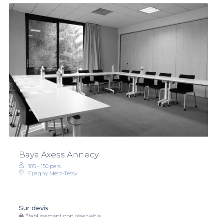
Baya Axess Annecy
105 - 150 pers.
Epagny Metz-Tessy
Sur devis
Établissement non réservable