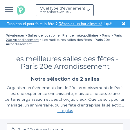
Quel type d'évènement
organisez-vous ?
✖
Trop chaud pour faire la fête ?
Réservez un bar climatisé
! ❄️🎉
Privateaser
Salles de location en France métropolitaine
Paris
Paris
20e Arrondissement
Les meilleures salles des fêtes - Paris 20e
Arrondissement
Les meilleures salles des fêtes -
Paris 20e Arrondissement
Notre sélection de 2 salles
Organiser un événement dans le 20e arrondissement de Paris
est une expérience enrichissante, mais cela nécessite une
certaine organisation et des choix judicieux. Que ce soit pour un
mariage, un anniversaire, ou une fête d'entreprise, la sélection
Lire plus
d'une
salle des fêtes
adaptée est essentielle. Grâce à
Privateaser, nous vous facilitons cette quête en vous proposant
La simplicité au cœur de l’organisation
un large éventail d'établissements, tous soigneusement
référencés pour répondre à vos attentes.
Paris 20e Arrondissement