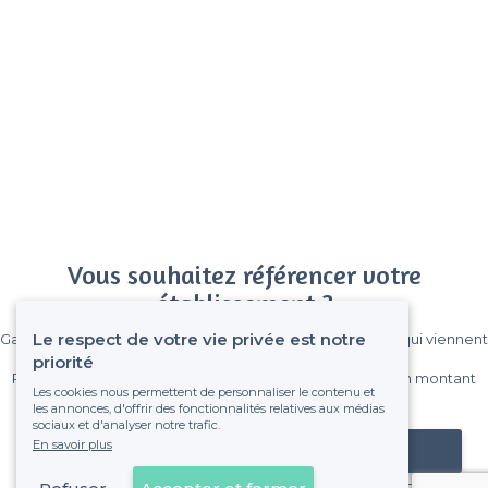
Vous souhaitez référencer votre
établissement ?
Le respect de votre vie privée est notre
Gagnez de nombreux clients parmi le million de visiteurs qui viennent
sur Privateaser chaque mois.
priorité
Pas de commissions et sans engagement, vous payez un montant
Les cookies nous permettent de personnaliser le contenu et
fixe sans risque de voir déraper la facture.
les annonces, d'offrir des fonctionnalités relatives aux médias
sociaux et d'analyser notre trafic.
En savoir plus
Référencer mon établissement