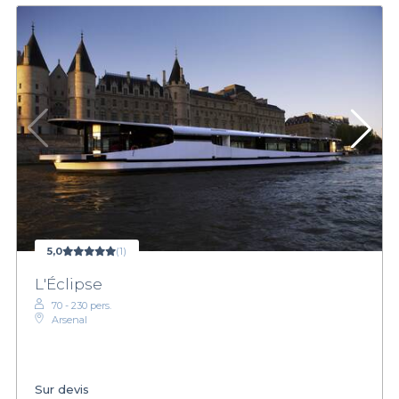
5,0
(1)
L'Éclipse
70 - 230 pers.
Arsenal
Sur devis