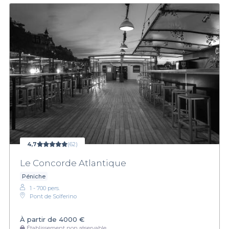
4,7
(62)
Le Concorde Atlantique
Péniche
1 - 700 pers.
Pont de Solferino
À partir de
4000 €
Établissement non réservable