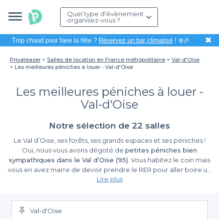
Quel type d'évènement
organisez-vous ?
✖
Trop chaud pour faire la fête ?
Réservez un bar climatisé
! ❄️🎉
Privateaser
Salles de location en France métropolitaine
Val-d'Oise
Les meilleures péniches à louer - Val-d'Oise
Les meilleures péniches à louer -
Val-d'Oise
Notre sélection de 22 salles
Le Val d’Oise, ses forêts, ses grands espaces et ses péniches !
Oui, nous vous avons dégoté de
petites péniches bien
sympathiques dans le Val d’Oise (95)
. Vous habitez le coin mais
vous en avez marre de devoir prendre le RER pour aller boire un
Lire plus
verre avec vos amis dans Paris ? On est là pour vous grâce à
notre
top des péniches dans le Val d’Oise
! Vous recherchez un
endroit branché et romantique pour organiser un mariage ou un
anniversaire ou juste pour boire un bon verre avec vos amis ?
Val-d'Oise
Nos
péniches dans le 95
vous accueillent et vous proposent