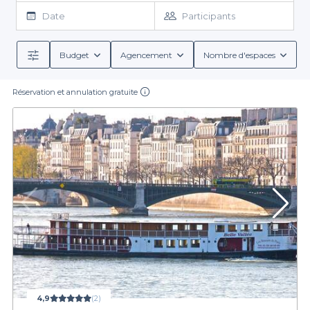
leurs services de qualité. Oubliez les bars remplis de la capitale
Date
Participants
où on ne s’entend même pas parler. Notre
sélection des
péniches dans le Val d’Oise
a été très méticuleuse et on vous a
choisi des lieux d’exceptions où on aime revenir. Vous allez
Budget
Agencement
Nombre d'espaces
pouvoir vous prélasser au soleil, un verre à la main et une petite
musique de fond agréable ! Ne cherchez pas plus loin et
Réservation et annulation gratuite
réservez votre
salle dans le Val d'Oise
!
4,9
(2)