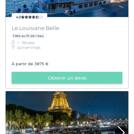
4,5
(2)
Le Louisiane Belle
Fête au fil de l’eau
1 - 350 pers.
Quinze-Vingts
À partir de
3875 €
Obtenir un devis