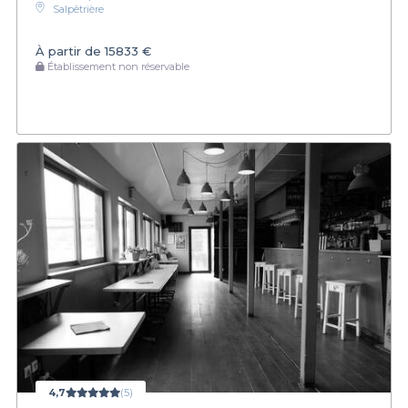
Salpêtrière
À partir de
15833 €
Établissement non réservable
4,7
(5)