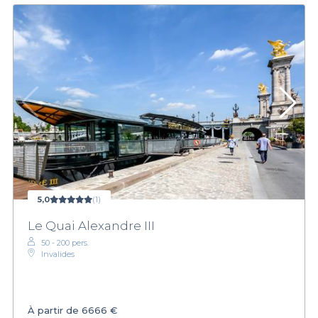
5,0
(1)
Le Quai Alexandre III
50 - 200 pers.
Invalides
À partir de
6666 €