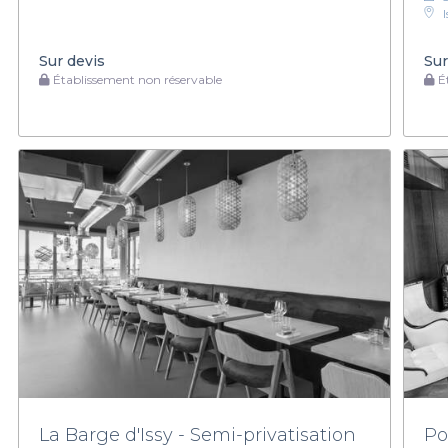
Sur devis
Sur
Établissement non réservable
Ét
La Barge d'Issy - Semi-privatisation
Po