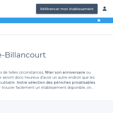
Référencer mon établissement
✖
e-Billancourt
s de telles circonstances,
fêter son anniversaire
ou
e seront donc heureux d’avoir un autre endroit que les
oubliable.
Notre sélection des péniches privatisables
ur trouver facilement un établissement disponible, on
s
 péniche dans la fameuse ville de l’ouest de Paris,
es à louer à Boulogne-Billancourt
.