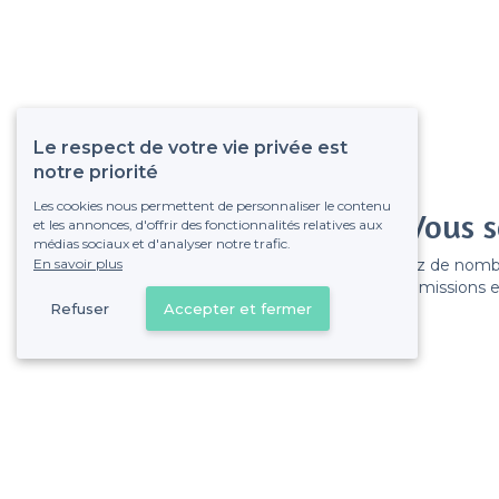
Le respect de votre vie privée est
notre priorité
Les cookies nous permettent de personnaliser le contenu
Vous s
et les annonces, d'offrir des fonctionnalités relatives aux
médias sociaux et d'analyser notre trafic.
En savoir plus
Gagnez de nombreu
Pas de commissions et
Refuser
Accepter et fermer
Boulogne-Billancourt - Alentours