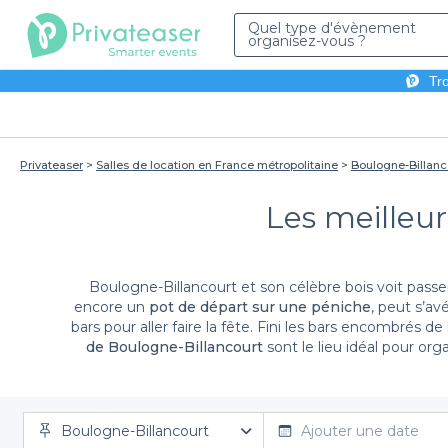
Quel type d'évènement
organisez-vous ?
Tro
Privateaser
Salles de location en France métropolitaine
Boulogne-Billanc
Les meilleur
Boulogne-Billancourt et son célèbre bois voit passer
encore un
pot de départ sur une péniche
, peut s’a
bars pour aller faire la fête. Fini les bars encombrés de 
de Boulogne-Billancourt
sont le lieu idéal pour or
vous conseille d’entrer la date de votre événement et le nombre d’invi
meilleurs bateaux à louer ont été sélectionnés pou
Boulogne-Bil
Boulogne-Billancourt
Ajouter une date