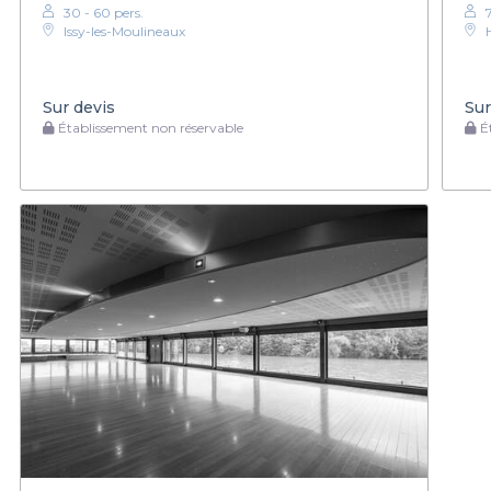
30 - 60 pers.
Issy-les-Moulineaux
Sur devis
Sur
Établissement non réservable
Ét