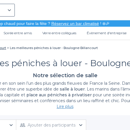
p chaud pour faire la fête ?
Réservez un bar climatisé
! ❄️🎉
Soirée entre amis
Verre entre collègues
Évènement d'entreprise
ourt
Les meilleures péniches à louer - Boulogne-Billancourt
es péniches à louer - Boulogn
Notre sélection de salle
 en son sein l’un des plus grands fleuves de France la Seine. Dan
vérer être une superbe idée de
salle à louer
. Les marins dans l’âm
la capitale et
place aux péniches à privatiser
pour une soirée in
ganiser séminaires et conférences dans un lieu raffiné et chic. Po
tés prévus dans notre moteur de recherche. Quelque soit l’événement que vous organisez, le
Lire plus
r vous permettre de passer un moment extraordinaire à bord d’une
lancourt. De manière plus générale, Privateaser vous propose de découvrir
nos sall
Ajouter des participants