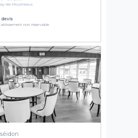
Issy-les-Moulineaux
 devis
ablissement non réservable
séidon