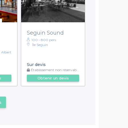
Seguin Sound
100 - 800 pers.
Île Seguin
 Albert
Sur devis
Établissement non réservable
s
Obtenir un devis
s