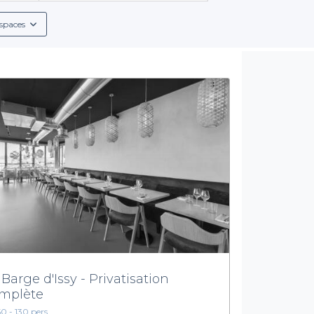
spaces
 Barge d'Issy - Privatisation
mplète
50 - 130 pers.