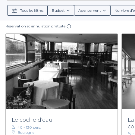
Tous les filtres
Budget
Agencement
Nombre d'e
Réservation et annulation gratuite
Le coche d'eau
La
co
40 - 130 pers.
Boulogne