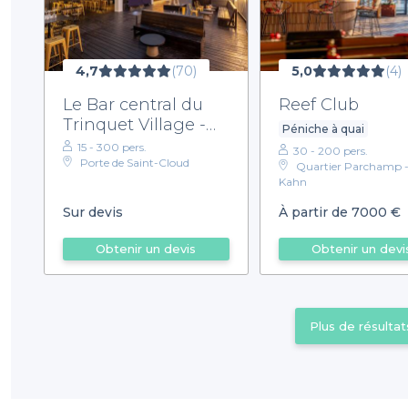
4,7
(70)
5,0
(4)
Le Bar central du
Reef Club
Trinquet Village -
Péniche à quai
Privatisation
15 - 300 pers.
30 - 200 pers.
Porte de Saint-Cloud
Quartier Parchamp -
Kahn
Sur devis
À partir de 7000 €
Obtenir un devis
Obtenir un devi
Plus de résultat