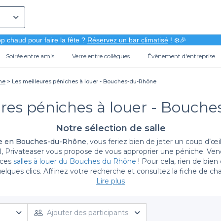
p chaud pour faire la fête ?
Réservez un bar climatisé
! ❄️🎉
Soirée entre amis
Verre entre collègues
Évènement d'entreprise
ne
Les meilleures péniches à louer - Bouches-du-Rhône
ures péniches à louer - Bouch
Notre sélection de salle
che en Bouches-du-Rhône
, vous feriez bien de jeter un coup d’œil
, Privateaser vous propose de vous approprier une péniche. Venez
 ces
salles à louer du Bouches du Rhône
! Pour cela, rien de bie
lques clics. Affinez votre recherche et consultez la fiche de cha
us,
réservez ou privatisez la péniche en Bouches-du-Rhône
Lire plus
de 
Ajouter des participants