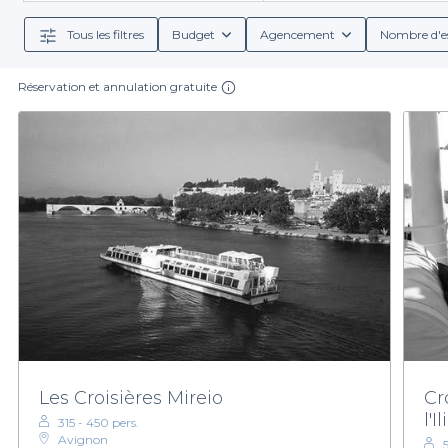
Tous les filtres
Budget
Agencement
Nombre d'e
Réservation et annulation gratuite
Les Croisières Mireio
Cr
l'I
315 - 450 pers.
Avignon