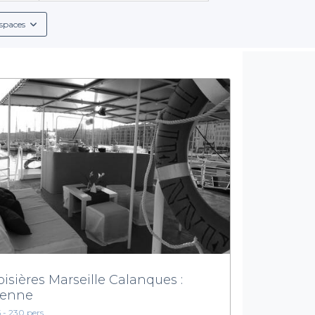
spaces
oisières Marseille Calanques :
lienne
5 - 230 pers.