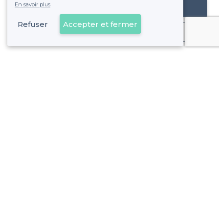
En savoir plus
Référencer mon établissement
Refuser
Accepter et fermer
Déjà client
La Garenne-Colombes - Alentours
<
Les meilleurs lofts à louer - Hauts-de-Seine
La Garenne-Colombes - Types de lieux
<
Les meilleures salles à louer - La Garenne-Colombes
Les meilleures salles à louer de nuit - La Garenne-Colomb