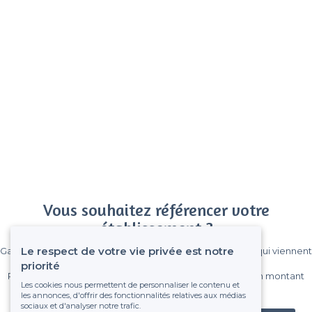
Vous souhaitez référencer votre
établissement ?
Le respect de votre vie privée est notre
Gagnez de nombreux clients parmi le million de visiteurs qui viennent
sur Privateaser chaque mois.
priorité
Pas de commissions et sans engagement, vous payez un montant
Les cookies nous permettent de personnaliser le contenu et
fixe sans risque de voir déraper la facture.
les annonces, d'offrir des fonctionnalités relatives aux médias
sociaux et d'analyser notre trafic.