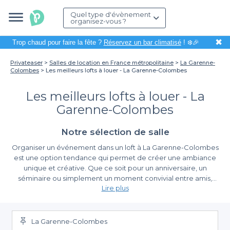
Quel type d'évènement
organisez-vous ?
✖
Trop chaud pour faire la fête ?
Réservez un bar climatisé
! ❄️🎉
Privateaser
Salles de location en France métropolitaine
La Garenne-
Colombes
Les meilleurs lofts à louer - La Garenne-Colombes
Les meilleurs lofts à louer - La
Garenne-Colombes
Notre sélection de salle
Organiser un événement dans un loft à La Garenne-Colombes
est une option tendance qui permet de créer une ambiance
unique et créative. Que ce soit pour un anniversaire, un
séminaire ou simplement un moment convivial entre amis,
Lire plus
choisir un loft comme cadre peut réellement transformer votre
événement. Ces espaces atypiques, souvent lumineux et
La simplicité de réservation avec Privateaser
spacieux, offrent une flexibilité inégalée pour personnaliser
votre événement selon vos besoins.
La Garenne-Colombes
En utilisant Privateaser, vous simplifiez considérablement le