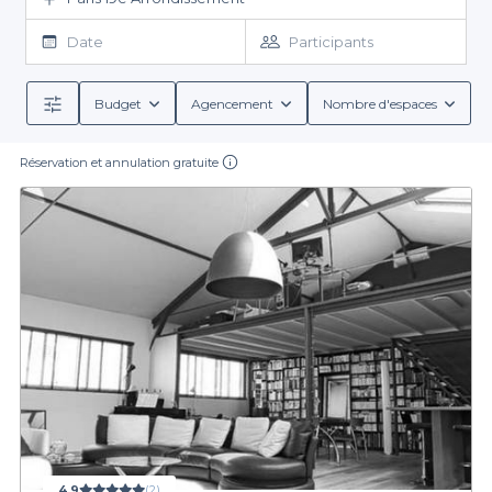
auxquelles on pense en premier pour ce genre d’occasions : et
pourtant on vous garantit que la première impression sera la
Date
Participants
bonne : une fois les premières appréhensions passées, vous
serez convaincus que vous avez fait le bon choix. Peut-être que
vous irez jusqu’à conseiller ce
loft à louer dans le 19 ème
Budget
Agencement
Nombre d'espaces
arrondissement de Paris
à tous vos amis, et que vous ne
pourrez plus vous en passer vous-même. Vous ne serez jamais
Réservation et annulation gratuite
déçus d'
un loft à louer dans le 19 ème arrondissement de
Paris
car au-delà des endroits à la chaleur et au confort
inégalés, le 19 ème accueille notamment le quartier de la Villette
qui ne cesse de nous surprendre au fil des années avec ses
espaces verts et sa cité de la Science.
Un loft à louer dans le
19 ème arrondissement de Paris
est une expérience qu’on
vous conseille vivement de tenter : vous verrez que ce genre de
salle est idéale pour un moment de pure convivialité. Vos invités
ne pourront qu’être conquis. Alors privatisez au plus vite via
notre site, pour bénéficier d’offre spéciales !
4,9
(2)