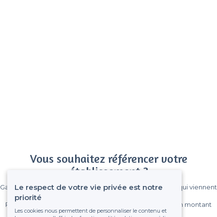
Vous souhaitez référencer votre
établissement ?
Le respect de votre vie privée est notre
Gagnez de nombreux clients parmi le million de visiteurs qui viennent
sur Privateaser chaque mois.
priorité
Pas de commissions et sans engagement, vous payez un montant
Les cookies nous permettent de personnaliser le contenu et
fixe sans risque de voir déraper la facture.