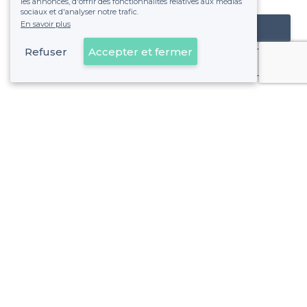
les annonces, d'offrir des fonctionnalités relatives aux médias
sociaux et d'analyser notre trafic.
En savoir plus
Référencer mon établissement
Refuser
Accepter et fermer
Déjà client
Paris 19e Arrondissement - Alentours
<
Top Loft à louer à Paris
>
Les meilleurs lofts à louer - Jaurès, Paris
>
Les meilleurs lofts à louer - Quartier d'Amérique, Paris
>
Les meilleurs lofts à louer - Quartier du Combat, Paris
Paris 19e Arrondissement - Types de lieux
<
Les meilleures salles à louer - Paris 19e Arrondissement