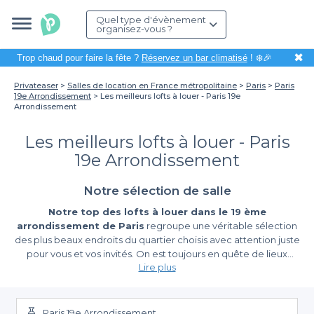
Quel type d'évènement
organisez-vous ?
✖
Trop chaud pour faire la fête ?
Réservez un bar climatisé
! ❄️🎉
Privateaser
Salles de location en France métropolitaine
Paris
Paris
19e Arrondissement
Les meilleurs lofts à louer - Paris 19e
Arrondissement
Les meilleurs lofts à louer - Paris
19e Arrondissement
Notre sélection de salle
Notre top des lofts à louer dans le 19 ème
arrondissement de Paris
regroupe une véritable sélection
des plus beaux endroits du quartier choisis avec attention juste
pour vous et vos invités. On est toujours en quête de lieux
Lire plus
inventifs et originaux pour accueillir vos soirées et autres
occasions comme des mariages ou encore des baptêmes. Vu
toutes les
salles à louer à Paris
,
un loft à louer dans le 19
ème arrondissement
ne fait pas forcément partie des lieux
Paris 19e Arrondissement