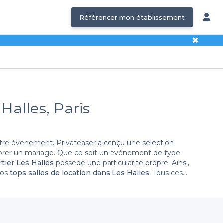
Référencer mon établissement
✖
Halles, Paris
otre évènement. Privateaser a conçu une sélection
lébrer un mariage. Que ce soit un évènement de type
rtier Les Halles
possède une particularité propre. Ainsi,
nos
tops salles de location dans Les Halles
. Tous ces
tre budget. Dès maintenant, vous pouvez effectuer votre
vous allez sûrement apprécier les
meilleures salles de