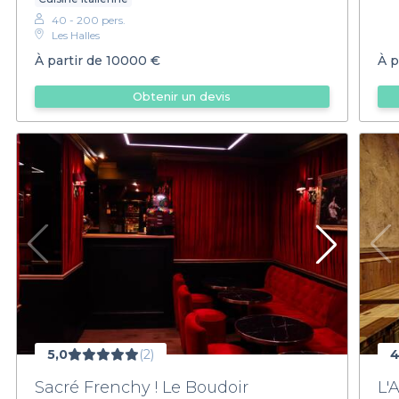
40 - 200 pers.
Les Halles
À partir de
10000 €
À p
Obtenir un devis
5,0
(2)
4
Sacré Frenchy ! Le Boudoir
L'