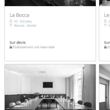
La Bocca
Le
10 - 120 pers.
Bourse - Sentier
Sur devis
Sur
Établissement non réservable
Ét