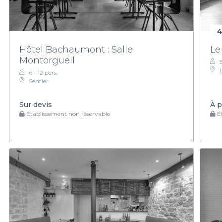
4
Hôtel Bachaumont : Salle
Le
Montorgueil
6 - 12 pers.
Sentier
Sur devis
À p
Établissement non réservable
Ét