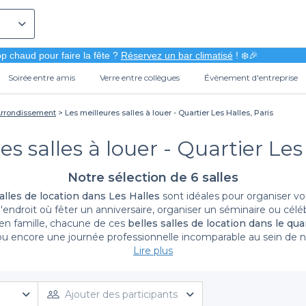
p chaud pour faire la fête ?
Réservez un bar climatisé
! ❄️🎉
Soirée entre amis
Verre entre collègues
Évènement d'entreprise
 Arrondissement
Les meilleures salles à louer - Quartier Les Halles, Paris
es salles à louer - Quartier Les 
Notre sélection de 6 salles
alles de location dans Les Halles
sont idéales pour organiser v
endroit où fêter un anniversaire, organiser un séminaire ou cé
 en famille, chacune de ces
belles salles de location dans le qua
 ou encore une journée professionnelle incomparable au sein de 
 d'un service personnalisé en fonction de votre effectif et de vo
Lire plus
ix. Si ces espaces du plus vieux quartier parisien vous inspirent, 
location de Paris
.
Ajouter des participants