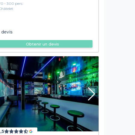
70 - 300 pers.
Châtelet
 devis
Obtenir un devis
,5