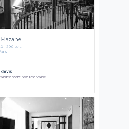
 Mazane
20 - 200 pers.
Paris
 devis
ablissement non réservable