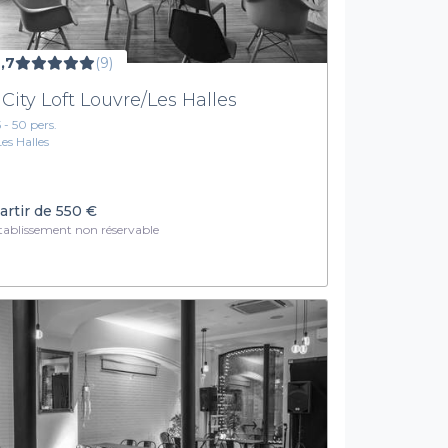
,7
(9)
 City Loft Louvre/Les Halles
5 - 50 pers.
Les Halles
artir de
550 €
ablissement non réservable