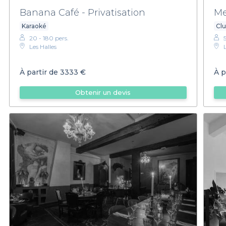
Banana Café - Privatisation
Me
Karaoké
Cl
20 - 180 pers.
Les Halles
À partir de
3333 €
À p
Obtenir un devis