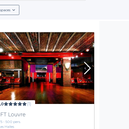
spaces
,0
(1)
FT Louvre
75 - 500 pers.
Les Halles