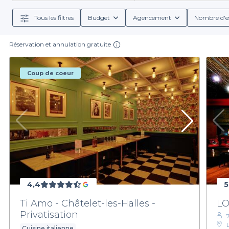
Tous les filtres
Budget
Agencement
Nombre d'e
Réservation et annulation gratuite
Coup de coeur
4,4
5
Ti Amo - Châtelet-les-Halles -
LO
Privatisation
Cuisine italienne