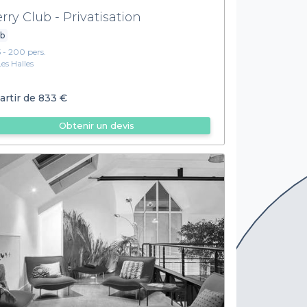
rry Club - Privatisation
ub
5 - 200 pers.
Les Halles
artir de
833 €
Obtenir un devis