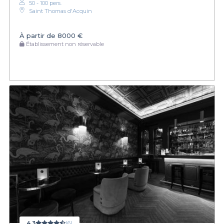
50 - 100 pers.
Saint Thomas d'Acquin
À partir de
8000 €
Établissement non réservable
4,3
(6)