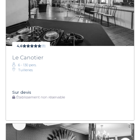
4,6
(8)
Le Canotier
6 - 130 pers.
Tuilleries
Sur devis
Établissement non réservable