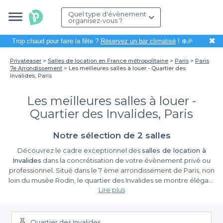
Quel type d'évènement
organisez-vous ?
✖
Trop chaud pour faire la fête ?
Réservez un bar climatisé
! ❄️🎉
Privateaser
Salles de location en France métropolitaine
Paris
Paris
7e Arrondissement
Les meilleures salles à louer - Quartier des
Invalides, Paris
Les meilleures salles à louer -
Quartier des Invalides, Paris
Notre sélection de 2 salles
Découvrez le cadre exceptionnel des
salles de location à
Invalides
dans la concrétisation de votre évènement privé ou
professionnel. Situé dans le 7 ème arrondissement de Paris, non
loin du musée Rodin, le quartier des Invalides se montre élégant
Lire plus
et animé à travers ses belles infrastructures. Lors d’un séminaire
d’entreprise, un anniversaire ou une soirée professionnelle,
chacune des
salles à louer à Invalides
vous offre un milieu
magnifique qui vous fait sentir bien dans votre peau. Afin de
Quartier des Invalides