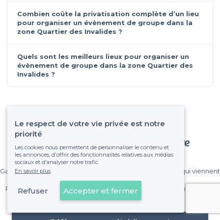
Combien coûte la privatisation complète d’un lieu
pour organiser un évènement de groupe dans la
zone Quartier des Invalides ?
Quels sont les meilleurs lieux pour organiser un
évènement de groupe dans la zone Quartier des
Invalides ?
Le respect de votre vie privée est notre
priorité
Vous souhaitez référencer votre
Les cookies nous permettent de personnaliser le contenu et
établissement ?
les annonces, d'offrir des fonctionnalités relatives aux médias
sociaux et d'analyser notre trafic.
Gagnez de nombreux clients parmi le million de visiteurs qui viennent
En savoir plus
sur Privateaser chaque mois.
Pas de commissions et sans engagement, vous payez un montant
Refuser
Accepter et fermer
fixe sans risque de voir déraper la facture.