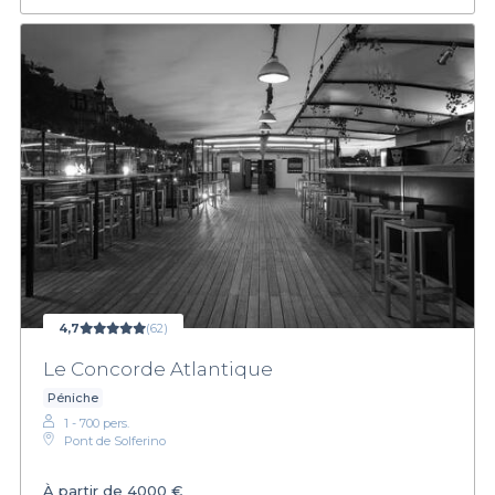
4,7
(62)
Le Concorde Atlantique
Péniche
1 - 700 pers.
Pont de Solferino
À partir de
4000 €