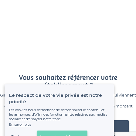
Vous souhaitez référencer votre
établissement ?
Le respect de votre vie privée est notre
Gagnez de nombreux clients parmi le million de visiteurs qui viennent
sur Privateaser chaque mois.
priorité
Pas de commissions et sans engagement, vous payez un montant
Les cookies nous permettent de personnaliser le contenu et
fixe sans risque de voir déraper la facture.
les annonces, d'offrir des fonctionnalités relatives aux médias
sociaux et d'analyser notre trafic.
En savoir plus
Référencer mon établissement