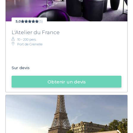
5,0
(5)
L'Atelier du France
10 - 200 pers.
Port de Grenelle
Sur devis
Obtenir un devis