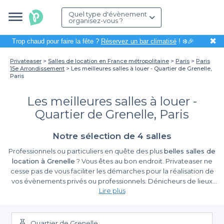
Quel type d'évènement
organisez-vous ?
✖
Trop chaud pour faire la fête ?
Réservez un bar climatisé
! ❄️🎉
Privateaser
Salles de location en France métropolitaine
Paris
Paris
15e Arrondissement
Les meilleures salles à louer - Quartier de Grenelle,
Paris
Les meilleures salles à louer -
Quartier de Grenelle, Paris
Notre sélection de 4 salles
Professionnels ou particuliers en quête des plus
belles salles de
location à Grenelle
? Vous êtes au bon endroit. Privateaser ne
cesse pas de vous faciliter les démarches pour la réalisation de
vos évènements privés ou professionnels. Dénicheurs de lieux
Lire plus
uniques, nous avons fait le tour du 15 ème arrondissement de
Paris pour vous trouver les
meilleures salles de location à
Grenelle
. De A à Z, nos enseignes organisent avec succès votre
séminaire, lancement de produit ou anniversaire. Selon vos
Quartier de Grenelle