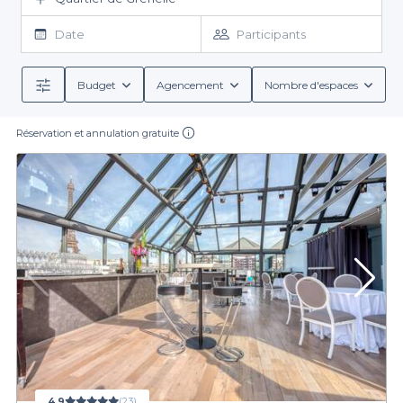
besoins et votre effectif, vous bénéficierez d’un tarif sur mesure
suivant vos conditions. Pendant votre évènement, profitez d’une
Date
Participants
belle promenade à l’allée des cygnes et les quatre merveilleux
squares du quartier. Des moments privilégiés en famille, entre
amis ou collaborateurs vous attendent dans ces
excellentes
Budget
Agencement
Nombre d'espaces
salles de location à Grenelle
. Si ces adressent vous intéressent,
vous pouvez nous confier votre réservation pour profiter des
Réservation et annulation gratuite
meilleures prestations. Vous allez également apprécier les
évènements réalisés au sein de notre guide salles de location.
4,9
(23)