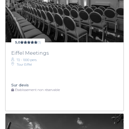
5,0
(1)
Eiffel Meetings
72 - 1000 pers.
Tour Eiffel
Sur devis
Établissement non réservable