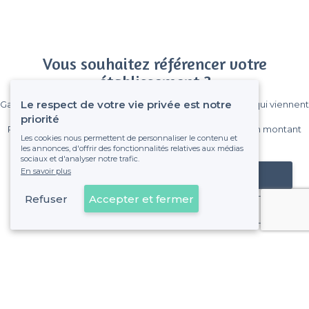
Vous souhaitez référencer votre
établissement ?
Le respect de votre vie privée est notre
Gagnez de nombreux clients parmi le million de visiteurs qui viennent
sur Privateaser chaque mois.
priorité
Pas de commissions et sans engagement, vous payez un montant
Les cookies nous permettent de personnaliser le contenu et
fixe sans risque de voir déraper la facture.
les annonces, d'offrir des fonctionnalités relatives aux médias
sociaux et d'analyser notre trafic.
En savoir plus
Référencer mon établissement
Refuser
Accepter et fermer
Déjà client
Paris 11e Arrondissement - Alentours
<
Les meilleures péniches à louer à Paris