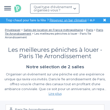
Quel type d'évènement
organisez-vous ?
✖
Trop chaud pour faire la fête ?
Réservez un bar climatisé
! ❄️🎉
Privateaser
Salles de location en France métropolitaine
Paris
Paris
11e Arrondissement
Les meilleures péniches à louer - Paris 11e
Arrondissement
Les meilleures péniches à louer -
Paris 11e Arrondissement
Notre sélection de 2 salles
Organiser un événement sur une péniche est une expérience
unique qui ravira vos invités. Dans le 11e arrondissement de Paris,
offrez-vous le charme des canaux tout en profitant d'une
ambiance conviviale. Que ce soit pour un anniversaire, un repas
Lire plus
d’affaires ou un cocktail, ces lieux flottants nagent dans
l’originalité, apportant une touche maritime à votre événement.
La simplicité de la réservation avec Privateaser
Paris 11e Arrondissement