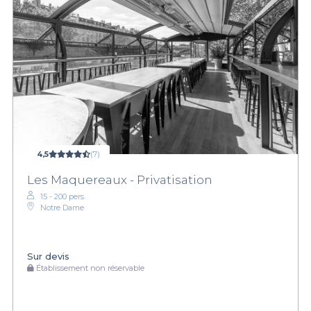
4,5
(7)
Les Maquereaux - Privatisation
15 - 200 pers.
Notre Dame
Sur devis
Établissement non réservable