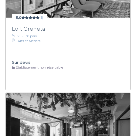
5,0
(1)
Loft Greneta
75 - 130 pers.
Arts et Métiers
Sur devis
Établissement non réservable