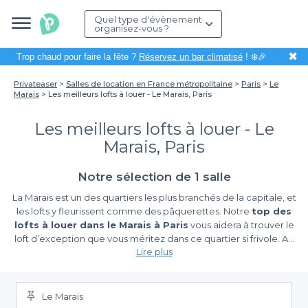
Quel type d'évènement
organisez-vous ?
✖
Trop chaud pour faire la fête ?
Réservez un bar climatisé
! ❄️🎉
Privateaser
Salles de location en France métropolitaine
Paris
Le
Marais
Les meilleurs lofts à louer - Le Marais, Paris
Les meilleurs lofts à louer - Le
Marais, Paris
Notre sélection de 1 salle
La Marais est un des quartiers les plus branchés de la capitale, et
les lofts y fleurissent comme des pâquerettes. Notre
top des
lofts à louer dans le Marais à Paris
vous aidera à trouver le
loft d’exception que vous méritez dans ce quartier si frivole. Au
Lire plus
milieu de ces jeunes actifs adorant la fête, se cache de bien
belles habitations qu’il est facile de privatiser. Le quartier au
propice aux rencontres à chaque coin de rue, mais vous pourrez
surplomber cette agitation permanente niché du haut de votre
Le Marais
loft parisien du 4 ème arrondissement. Le Marais est un quartier