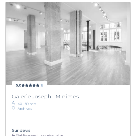
5,0
(1)
Galerie Joseph - Minimes
40 - 80 pers.
Archives
Sur devis
Établissement non réservable