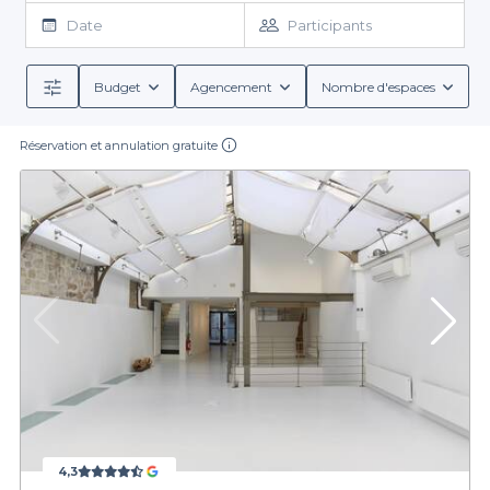
de charme et de goût, et les lofts à louer ne mentent pas.
Notre
Date
Participants
sélection des meilleurs lofts à louer du Marais à Paris
vous permettra de goûter au style et à la sophistication du
quartier. N’hésitez donc pas à
réserver un loft au Marais
, ou
Budget
Agencement
Nombre d'espaces
ailleurs dans Paris
, pour organiser tous vos événements privés
dans un cadre raffiné et élégant.
Réservation et annulation gratuite
4,3