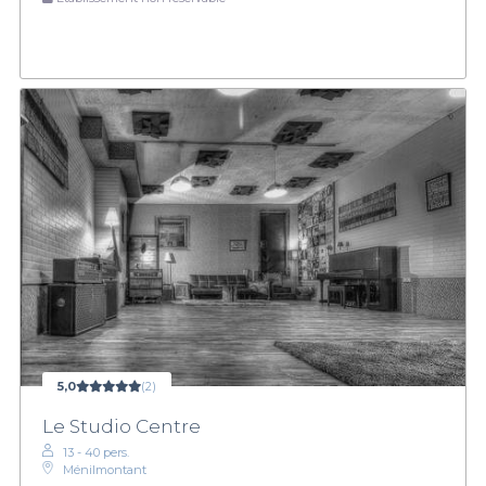
5,0
(2)
Le Studio Centre
13 - 40 pers.
Ménilmontant