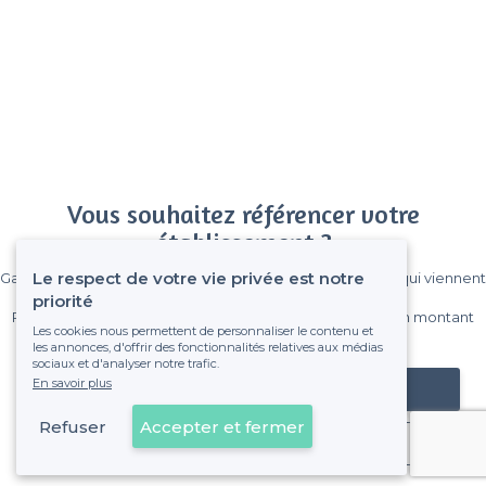
Vous souhaitez référencer votre
établissement ?
Le respect de votre vie privée est notre
Gagnez de nombreux clients parmi le million de visiteurs qui viennent
sur Privateaser chaque mois.
priorité
Pas de commissions et sans engagement, vous payez un montant
Les cookies nous permettent de personnaliser le contenu et
fixe sans risque de voir déraper la facture.
les annonces, d'offrir des fonctionnalités relatives aux médias
sociaux et d'analyser notre trafic.
En savoir plus
Référencer mon établissement
Refuser
Accepter et fermer
Déjà client