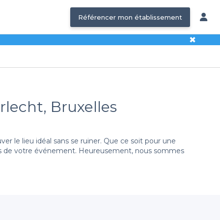
Référencer mon établissement
✖
rlecht, Bruxelles
 le lieu idéal sans se ruiner. Que ce soit pour une
e succès de votre événement. Heureusement, nous sommes
 avons répertorié pour vous une sélection de salles
total de 2500 euros. Avec la diversité des options