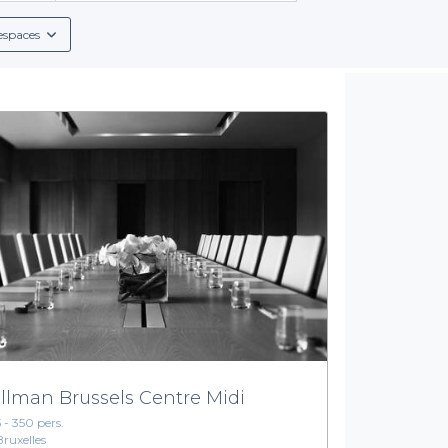
rouver un espace qui répond à vos attentes en matière de capaci
espaces
La simplicité au cœur de votre expérience
fant.
Notre plateforme vous guide pas à pas
, vous offrant des c
es boissons disponibles. Que vous souhaitiez des cocktails raffi
ilisant Privateaser, vous bénéficiez de l'expertise de professionnel
vous évitant ainsi le stress lié à l’organisation.
ement à Anderlecht,
n'hésitez pas à explorer nos offres sur Priv
aitement à vos besoins. Commencez votre quête dès aujourd'hui e
!
llman Brussels Centre Midi
5 - 350 pers.
Bruxelles