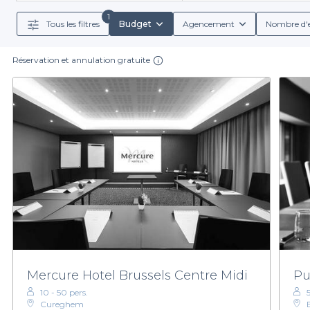
disponibles, vous pourrez facilement t
1
Tous les filtres
Budget
Agencement
Nombre d'
Réserver une salle avec Privateaser est un jeu d’en
Réservation et annulation gratuite
spécifiques sur les menus groupes ainsi que les divers
qu'il vous faut pour ravir vos invités. De plus, en ut
Pour vous lancer dans l’organisation de votre évén
vous êtes assuré de trouver celle qui conviendra parf
Mercure Hotel Brussels Centre Midi
Pu
10 - 50 pers.
Cureghem