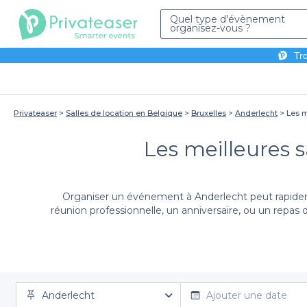
Quel type d'évènement
organisez-vous ?
Tro
Privateaser
Salles de location en Belgique
Bruxelles
Anderlecht
Les m
Les meilleures s
Organiser un événement à Anderlecht peut rapidemen
réunion professionnelle, un anniversaire, ou un repas
Grâce à notre plateforme Privateaser, vous êtes à que
Anderlecht
qui s’adaptent à tous les budgets
Ajouter une date
, vous permett