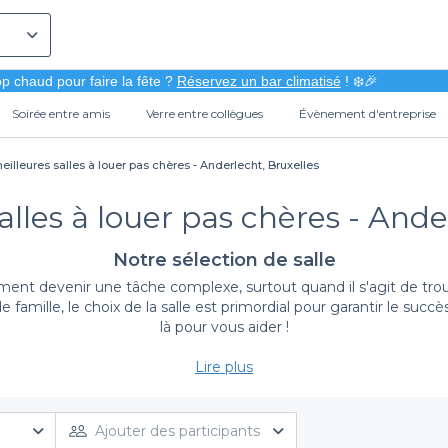
p chaud pour faire la fête ?
Réservez un bar climatisé
! ❄️🎉
Soirée entre amis
Verre entre collègues
Évènement d'entreprise
eilleures salles à louer pas chères - Anderlecht, Bruxelles
alles à louer pas chères - Ande
Notre sélection de salle
t devenir une tâche complexe, surtout quand il s'agit de trouver
 de famille, le choix de la salle est primordial pour garantir l
là pour vous aider !
Lire plus
Des salles abordables à portée de main
lques clics d’un large choix d’espaces à louer à Anderlecht.
Nous
ant ainsi de trouver l’endroit parfait sans dépasser votre budget 
Ajouter des participants