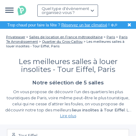
Quel type d'évènement
organisez-vous ?
✖
Trop chaud pour faire la fête ?
Réservez un bar climatisé
! ❄️🎉
Privateaser
Salles de location en France métropolitaine
Paris
Paris
7e Arrondissement
Quartier du Gros-Caillou
Les meilleures salles à
louer insolites - Tour Eiffel, Paris
Les meilleures salles à louer
insolites - Tour Eiffel, Paris
Notre sélection de 5 salles
On vous propose de découvrir l’un des quartiers les plus
touristiques de Paris, voire même peut-être le plus touristique,
celui qui ne cesse d’attirer les foules, on vous propose de
découvrir notre top des meilleurs
lieux insolites à Tour Eiffel
. La
Lire plus
majestueuse Dame de Fer, celle qui vous séduit jour après jour,
celle que le monde entier nous envie, celle qui vient à l’esprit de
tout le monde lorsqu’on parle de la ville Lumière, celle dont les
touristes rêvent et celle qui tient la dragée haute à la baguette
Tour Eiffel