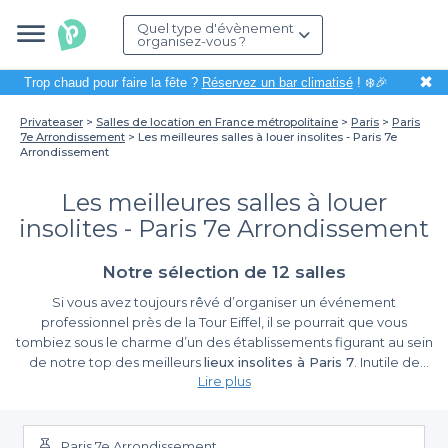
Quel type d'évènement
organisez-vous ?
✖
Trop chaud pour faire la fête ?
Réservez un bar climatisé
! ❄️🎉
Privateaser
Salles de location en France métropolitaine
Paris
Paris
7e Arrondissement
Les meilleures salles à louer insolites - Paris 7e
Arrondissement
Les meilleures salles à louer
insolites - Paris 7e Arrondissement
Notre sélection de 12 salles
Si vous avez toujours rêvé d’organiser un événement
professionnel près de la Tour Eiffel, il se pourrait que vous
tombiez sous le charme d’un des établissements figurant au sein
de notre top des meilleurs
lieux insolites à Paris 7
. Inutile de
Lire plus
vous vendre ou de vous survendre l’affaire, le décor, vous le
connaissez. Le décor, c’est l’un des arrondissements les plus
fréquentés de la capitale, le décor, c’est sans doute le quartier le
plus touristique de l’une des villes les plus touristiques du Monde.
Paris 7e Arrondissement