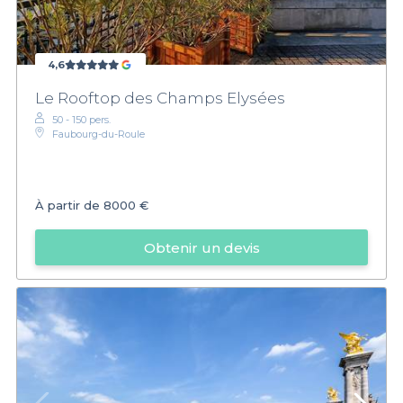
4,6
Le Rooftop des Champs Elysées
50 - 150 pers.
Faubourg-du-Roule
À partir de
8000 €
Obtenir un devis