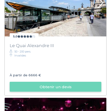
5,0
(1)
Le Quai Alexandre III
50 - 200 pers.
Invalides
À partir de
6666 €
Obtenir un devis