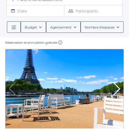
Inutile de perdre du temps à vous souligner à quel point le cadre
offert par notre top des meilleurs
lieux insolites à Paris 7
est
Date
Participants
exceptionnel. Inutile de perdre quelques minutes précieuses de
notre temps à vous signaler que tous les établissements
proposés dans ce top sont prisés et que les entreprises se les
Budget
Agencement
Nombre d'espaces
arrachent. Inutile aussi de vous préciser qu’organiser un
événement professionnel près de la mythique Dame de Fer,
Réservation et annulation gratuite
c’est se donner l’opportunité d’organiser un événement de
prestige, qui marquera les esprits à jamais et qui fera de votre
événement un moment important de l’année. En bref, inutile de
vous convaincre que notre top des meilleurs
lieux insolites à
Paris 7
va vous vendre du rêve et que cette sélection faite par
nos experts est faite pour vous. Vous nous accorderez donc qu’il
est tout aussi inutile d’écrire un paragraphe supplémentaire. Une
réservation, une réponse en moins de 48h et l’affaire sera pliée.
Alors, qu’attendez-vous avant de vous laisser tenter ? Peut-être
avez-vous la volonté d’avoir des choix plus variés, dans ce cas
vous pouvez consulter notre top des
meilleurs lieux insolites à
Paris
.