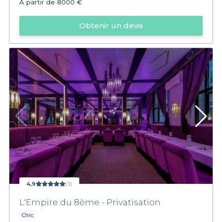
À partir de
8000 €
Obtenir un devis
4,9
(3)
L'Empire du 8ème - Privatisation
Chic