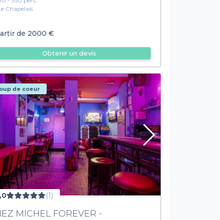
80 - 350 pers.
Le Chapelais
artir de
2000 €
Obtenir un devis
oup de coeur
,0
(1)
EZ MICHEL FOREVER -