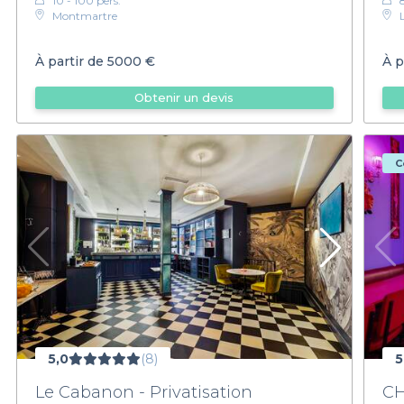
10 - 100 pers.
Montmartre
À partir de
5000 €
À p
Obtenir un devis
C
5,0
(8)
5
Le Cabanon - Privatisation
CH