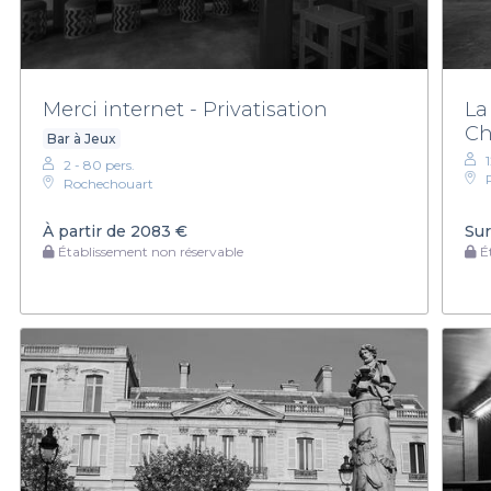
Merci internet - Privatisation
La
Ch
Bar à Jeux
2 - 80 pers.
Rochechouart
À partir de
2083 €
Sur
Établissement non réservable
Ét