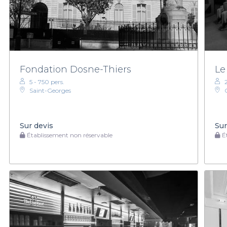
Fondation Dosne-Thiers
Le
5 - 750 pers.
Saint-Georges
Sur devis
Sur
Établissement non réservable
Ét