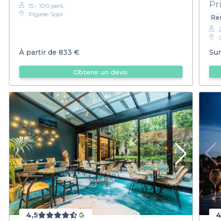
Pr
15 - 100 pers.
Pigalle-Sopi
Res
À partir de
833 €
Sur
Obtenir un devis
4,5
4