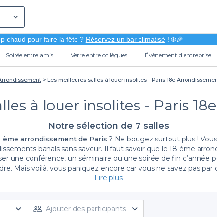
p chaud pour faire la fête ?
Réservez un bar climatisé
! ❄️🎉
Soirée entre amis
Verre entre collègues
Évènement d'entreprise
 Arrondissement
Les meilleures salles à louer insolites - Paris 18e Arrondisseme
lles à louer insolites - Paris 
Notre sélection de 7 salles
18 ème arrondissement de Paris
? Ne bougez surtout plus ! Vous 
ablissements banals sans saveur. Il faut savoir que le 18 ème arro
iser une conférence, un séminaire ou une soirée de fin d’année po
dre. Mais voilà, vous paniquez encore car vous ne savez pas p
permettront d’affiner vos recherches. Si vous avez besoin d’un éq
Lire plus
seront
les lieux atypiques du 18 ème
les plus adaptés. Et si vous
posons d’aller faire un tour sur notre
top des lieux atypique de Pa
Ajouter des participants