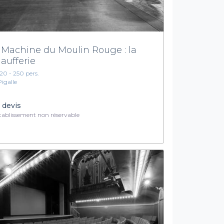
 Machine du Moulin Rouge : la
aufferie
120 - 250 pers.
Pigalle
 devis
ablissement non réservable