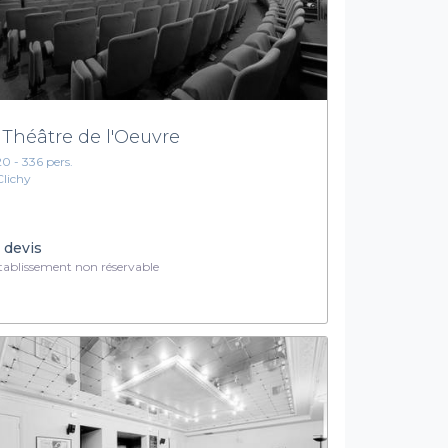
 Théâtre de l'Oeuvre
20 - 336 pers.
Clichy
 devis
ablissement non réservable