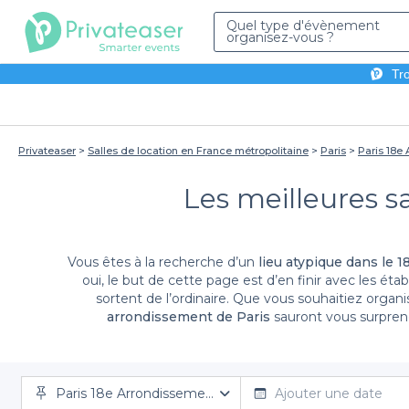
Quel type d'évènement
organisez-vous ?
Tro
Privateaser
Salles de location en France métropolitaine
Paris
Paris 18e
Les meilleures sa
Vous êtes à la recherche d’un
lieu atypique dans le 
oui, le but de cette page est d’en finir avec les ét
sortent de l’ordinaire. Que vous souhaitiez organ
arrondissement de Paris
sauront vous surpren
d’établissement ? Utilisez donc nos filtres qui vous 
budget restreint dites le nous et nous vous propo
pro
Paris 18e Arrondissement
Ajouter une date