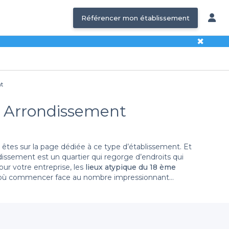
Référencer mon établissement
✖
nt
18e Arrondissement
êtes sur la page dédiée à ce type d’établissement. Et
ndissement est un quartier qui regorge d’endroits qui
ur votre entreprise, les
lieux atypique du 18 ème
ar où commencer face au nombre impressionnant
uipement spécifique le jour j ou alors si vous avez un
 n’avez toujours pas trouvé votre bonheur, nous vous
ris
.