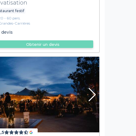
ivatisation
taurant festif
20 - 60 pers.
Grandes-Carrières
 devis
Obtenir un devis
,5