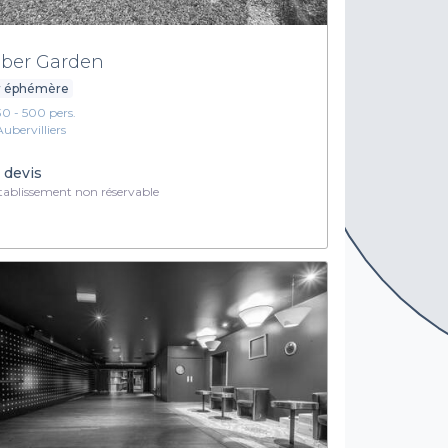
ber Garden
r éphémère
30 - 500 pers.
Aubervilliers
 devis
ablissement non réservable