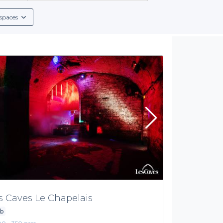
spaces
s Caves Le Chapelais
ub