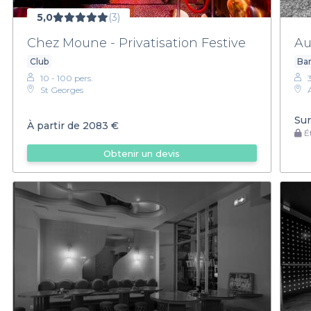
5,0
(3)
Chez Moune - Privatisation Festive
Au
Club
Ba
10 - 100 pers.
St Georges
Sur
À partir de
2083 €
Ét
Obtenir un devis