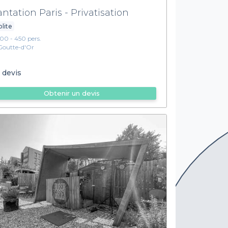
antation Paris - Privatisation
olite
100 - 450 pers.
Goutte-d'Or
 devis
Obtenir un devis