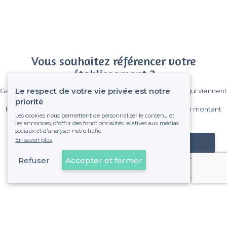
Vous souhaitez référencer votre
établissement ?
Le respect de votre vie privée est notre
Gagnez de nombreux clients parmi le million de visiteurs qui viennent
sur Privateaser chaque mois.
priorité
Pas de commissions et sans engagement, vous payez un montant
Les cookies nous permettent de personnaliser le contenu et
fixe sans risque de voir déraper la facture.
les annonces, d'offrir des fonctionnalités relatives aux médias
sociaux et d'analyser notre trafic.
En savoir plus
Référencer mon établissement
Refuser
Accepter et fermer
Déjà client
Nîmes - Alentours