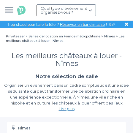
Quel type d'évènement
organisez-vous ?
✖
Trop chaud pour faire la fête ?
Réservez un bar climatisé
! ❄️🎉
Privateaser
Salles de location en France métropolitaine
Nîmes
Les
meilleurs châteaux à louer - Nîmes
Les meilleurs châteaux à louer -
Nîmes
Notre sélection de salle
Organiser un événement dans un cadre somptueux est une idée
séduisante qui peut transformer une célébration ordinaire en
une expérience exceptionnelle. À Nîmes, une ville riche en
histoire et en culture, les châteaux à louer offrent des lieux
Lire plus
d'exception qui allient élégance et caractère. Que ce soit pour
un mariage, un anniversaire ou un événement d'entreprise, ces
Les avantages de la location de châteaux à Nîmes
châteaux vous plongeront dans une ambiance raffinée, idéale
pour marquer les esprits de vos invités.
Nîmes
Pourquoi choisir de louer un château pour votre événement ?