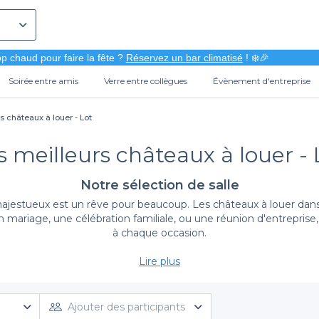
p chaud pour faire la fête ?
Réservez un bar climatisé
! ❄️🎉
Soirée entre amis
Verre entre collègues
Évènement d'entreprise
s châteaux à louer - Lot
s meilleurs châteaux à louer - 
Notre sélection de salle
tueux est un rêve pour beaucoup. Les châteaux à louer dans le 
un mariage, une célébration familiale, ou une réunion d'entrepris
à chaque occasion.
Lire plus
Une simplicité de réservation inégalée
e château dans le Lot n'a jamais été aussi simple. Nous vous pr
rir des lieux qui allient charme et caractère, tous à portée de c
Ajouter des participants