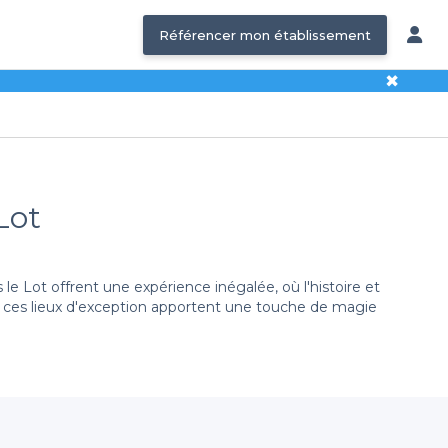
Référencer mon établissement
✖
Lot
Lot offrent une expérience inégalée, où l'histoire et
e, ces lieux d'exception apportent une touche de magie
oposons une large sélection de châteaux magnifiques,
lic. En un temps record, vous pourrez choisir l'endroit