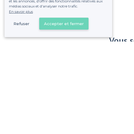
et les annonces, d'offrir des fonctionnalités relatives aux
médias sociaux et d'analyser notre trafic.
En savoir plus
Refuser
Accepter et fermer
Vous s
Gagnez de nombreu
Pas de commissions et
Lot - Types de lieux
<
Les meilleures salles à louer - Lot