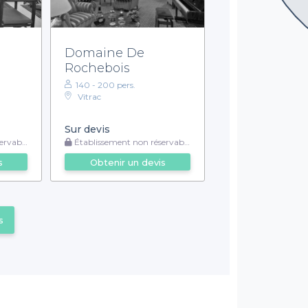
Domaine De
Rochebois
140 - 200 pers.
Vitrac
Sur devis
rvable
Établissement non réservable
s
Obtenir un devis
s