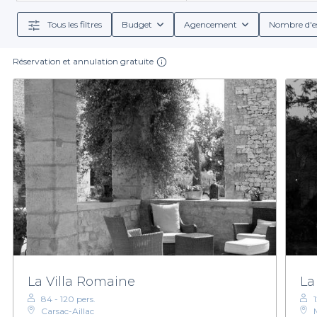
idéal qui répond à vos critères
Tous les filtres
Budget
Agencement
Nombre d'e
En plus de la beauté des lieux, Privateaser vous o
Réservation et annulation gratuite
vous trouverez tout ce dont vous avez besoin pour qu
variées — qu'elles soient alcoolisées ou non — ains
Organiser votre événement dans un château du Lot est
dans la réalisation de cette expérience unique. Explo
La Villa Romaine
La
84 - 120 pers.
Carsac-Aillac