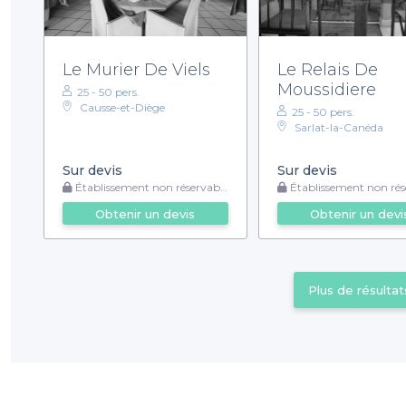
Le Murier De Viels
Le Relais De
Moussidiere
25 - 50 pers.
Causse-et-Diège
25 - 50 pers.
Sarlat-la-Canéda
Sur devis
Sur devis
Établissement non réservable
Établissement non rése
Obtenir un devis
Obtenir un devi
Plus de résultat