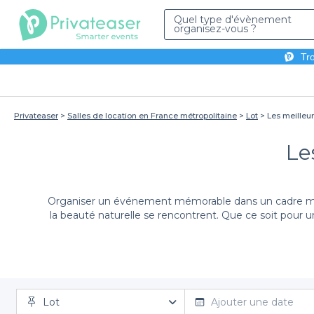
Quel type d'évènement
organisez-vous ?
Tro
Privateaser
Salles de location en France métropolitaine
Lot
Les meilleur
Le
Organiser un événement mémorable dans un cadre majes
la beauté naturelle se rencontrent. Que ce soit pour 
Grâce à notre plateforme Privateaser, réserver votr
Lot
chacun offrant une ambiance unique. Vous pouvez découv
Ajouter une date