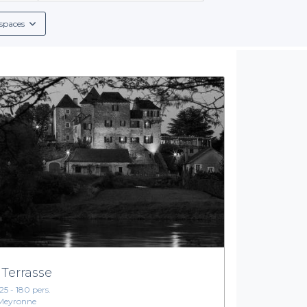
 spécifiques, que vous recherchiez des jardins luxuriants ou des 
spaces
Une diversité d'offres et de services
ffre une gamme diversifiée d'options personnalisées. De l'amé
e votre événement soit une réussite. Vous pouvez opter pour des 
i qu'un service de qualité pour garantir une expérience inoubliab
détaillées pour vous permettre de planifier sans stress.
 désormais à portée de main. N'attendez plus pour faire de vo
rez dès maintenant notre sélection de châteaux sur Privateaser e
somptueux, où chaque moment sera exceptionnel.
 Terrasse
125 - 180 pers.
Meyronne