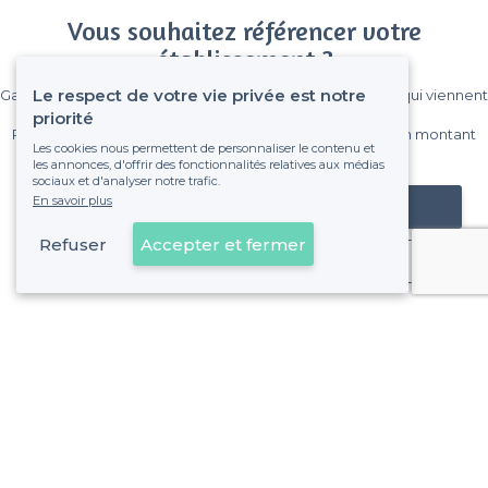
Vous souhaitez référencer votre
établissement ?
Le respect de votre vie privée est notre
Gagnez de nombreux clients parmi le million de visiteurs qui viennent
sur Privateaser chaque mois.
priorité
Pas de commissions et sans engagement, vous payez un montant
Les cookies nous permettent de personnaliser le contenu et
fixe sans risque de voir déraper la facture.
les annonces, d'offrir des fonctionnalités relatives aux médias
sociaux et d'analyser notre trafic.
En savoir plus
Référencer mon établissement
Refuser
Accepter et fermer
Déjà client
7e Arrondissement - Alentours
<
Les meilleurs châteaux à louer - Marseille
>
Les meilleurs châteaux à louer - Le Pharo, Marseille