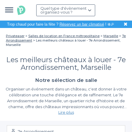
Quel type d'évènement
organisez-vous ?
✖
Trop chaud pour faire la fête ?
Réservez un bar climatisé
! ❄️🎉
Privateaser
Salles de location en France métropolitaine
Marseille
7e
Arrondissement
Les meilleurs châteaux à louer - 7e Arrondissement,
Marseille
Les meilleurs châteaux à louer - 7e
Arrondissement, Marseille
Notre sélection de salle
Organiser un événement dans un château, c'est donner à votre
célébration une touche d'élégance et de raffinement. Le 7e
Arrondissement de Marseille, un quartier riche d'histoire et de
charme, offre des châteaux impressionnants où vous pouvez
Lire plus
accueillir des réceptions privées, des mariages ou des
séminaires. Que vous soyez à la recherche d'un cadre
L'Attrait d'un Château pour Votre Événement
romantique pour un événement intime ou d'un lieu prestigieux
pour un grand rassemblement, les châteaux de cette région
7e Arrondissement