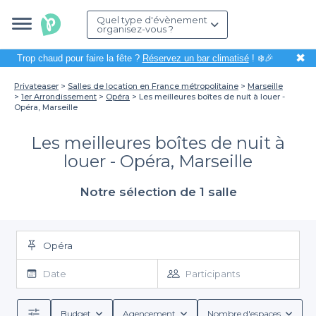
Quel type d'évènement
organisez-vous ?
✖
Trop chaud pour faire la fête ?
Réservez un bar climatisé
! ❄️🎉
Privateaser
Salles de location en France métropolitaine
Marseille
1er Arrondissement
Opéra
Les meilleures boîtes de nuit à louer -
Opéra, Marseille
Les meilleures boîtes de nuit à
louer - Opéra, Marseille
Notre sélection de 1 salle
Opéra
Date
Participants
Budget
Agencement
Nombre d'espaces