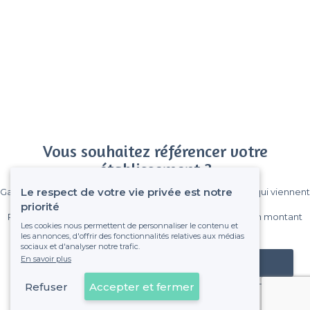
Vous souhaitez référencer votre
établissement ?
Le respect de votre vie privée est notre
Gagnez de nombreux clients parmi le million de visiteurs qui viennent
sur Privateaser chaque mois.
priorité
Pas de commissions et sans engagement, vous payez un montant
Les cookies nous permettent de personnaliser le contenu et
fixe sans risque de voir déraper la facture.
les annonces, d'offrir des fonctionnalités relatives aux médias
sociaux et d'analyser notre trafic.
En savoir plus
Référencer mon établissement
Refuser
Accepter et fermer
Déjà client