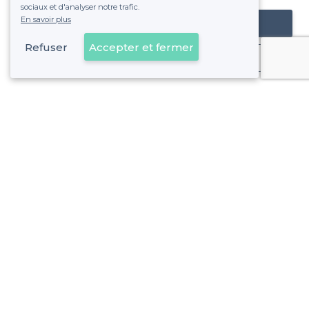
sociaux et d'analyser notre trafic.
En savoir plus
Référencer mon établissement
Refuser
Accepter et fermer
Déjà client
Tour Eiffel - Alentours
<
Les meilleures salles à louer avec un rooftop - Quartier du Gros-Caillou, Paris
À propos de Privateaser
Privateaser Media
Privateaser en Espagne
Aide
Référencer mon établissement
Politique de protection des données