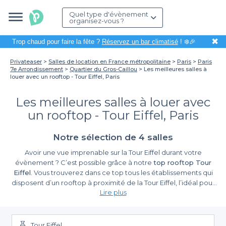
Quel type d'évènement
organisez-vous ?
✖
Trop chaud pour faire la fête ?
Réservez un bar climatisé
! ❄️🎉
Privateaser
Salles de location en France métropolitaine
Paris
Paris
7e Arrondissement
Quartier du Gros-Caillou
Les meilleures salles à
louer avec un rooftop - Tour Eiffel, Paris
Les meilleures salles à louer avec
un rooftop - Tour Eiffel, Paris
Notre sélection de 4 salles
Avoir une vue imprenable sur la Tour Eiffel durant votre
évènement ? C’est possible grâce à notre
top rooftop Tour
Eiffel
. Vous trouverez dans ce top tous les établissements qui
disposent d’un rooftop à proximité de la Tour Eiffel, l’idéal pour
Lire plus
un cadre magique et unique pour votre soirée. Offrez un
moment exceptionnel à vos invités en organisant votre soirée
ou votre afterwork sur l’un des rooftop de notre guide des
meilleurs rooftop proches de la Tour Eiffel. Imaginez : vos très
Tour Eiffel