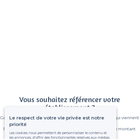
Vous souhaitez référencer votre
établissement ?
Le respect de votre vie privée est notre
Gagnez de nombreux clients parmi le million de visiteurs qui viennent
sur Privateaser chaque mois.
priorité
Pas de commissions et sans engagement, vous payez un montant
Les cookies nous permettent de personnaliser le contenu et
fixe sans risque de voir déraper la facture.
les annonces, d'offrir des fonctionnalités relatives aux médias