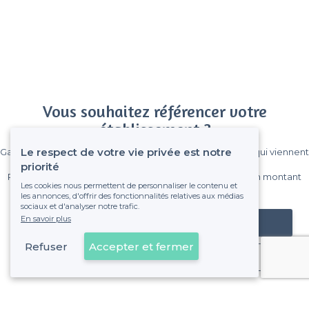
Vous souhaitez référencer votre
établissement ?
Le respect de votre vie privée est notre
Gagnez de nombreux clients parmi le million de visiteurs qui viennent
sur Privateaser chaque mois.
priorité
Pas de commissions et sans engagement, vous payez un montant
Les cookies nous permettent de personnaliser le contenu et
fixe sans risque de voir déraper la facture.
les annonces, d'offrir des fonctionnalités relatives aux médias
sociaux et d'analyser notre trafic.
En savoir plus
Référencer mon établissement
Refuser
Accepter et fermer
Déjà client