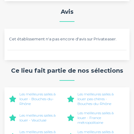
Avis
Cet établissement n'a pas encore d'avis sur Privateaser.
Ce lieu fait partie de nos sélections
Les meilleures salles à
Les meilleures salles à
louer - Bouches-du-
louer pas chères -
Rhône
Bouches-du-Rhône
Les meilleures salles à
Les meilleures salles à
louer - France
louer - Vaucluse
métropolitaine
Les meilleures salles à
Les meilleures salles à