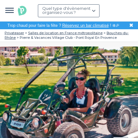
Quel type d'évènement
organisez-vous ?
✖
Trop chaud pour faire la fête ?
Réservez un bar climatisé
! ❄️🎉
Privateaser
Salles de location en France métropolitaine
Bouches-du-
Rhône
Pierre & Vacances Village Club - Pont Royal En Provence