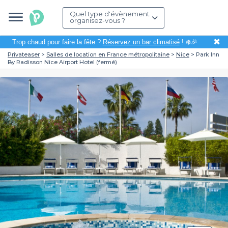
Quel type d'évènement
organisez-vous ?
✖
Trop chaud pour faire la fête ?
Réservez un bar climatisé
! ❄️🎉
Privateaser
Salles de location en France métropolitaine
Nice
Park Inn
By Radisson Nice Airport Hotel (fermé)