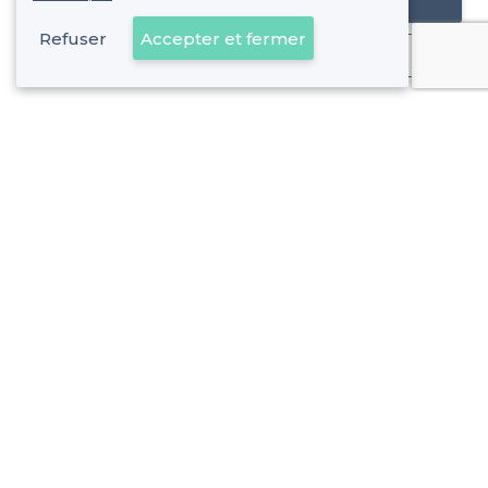
Référencer mon établissement
Refuser
Accepter et fermer
Déjà client
À propos de Privateaser
Privateaser Media
Privateaser en Espagne
Aide
Référencer mon établissement
Politique de protection des données
Conditions générales d'utilisation
Nous contacter