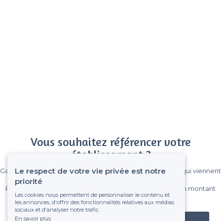
Vous souhaitez référencer votre
établissement ?
Le respect de votre vie privée est notre
Gagnez de nombreux clients parmi le million de visiteurs qui viennent
sur Privateaser chaque mois.
priorité
Pas de commissions et sans engagement, vous payez un montant
Les cookies nous permettent de personnaliser le contenu et
fixe sans risque de voir déraper la facture.
les annonces, d'offrir des fonctionnalités relatives aux médias
sociaux et d'analyser notre trafic.
En savoir plus