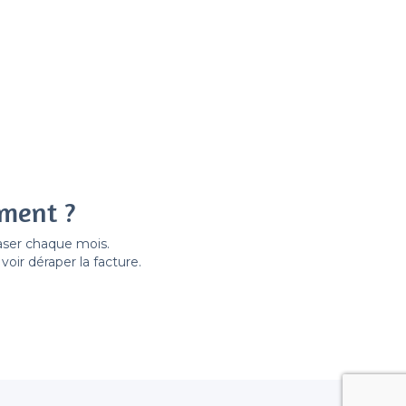
ement ?
easer chaque mois.
ir déraper la facture.