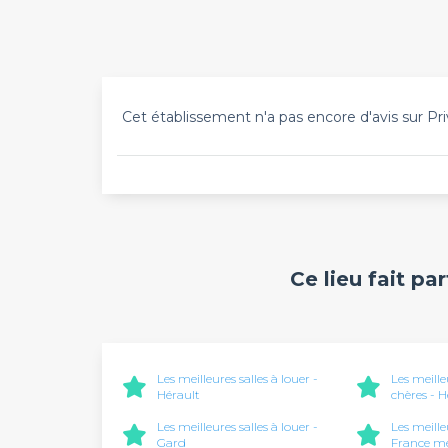
Cet établissement n'a pas encore d'avis sur Pri
Ce lieu fait pa
Les meilleures salles à louer -
Les meille
Hérault
chères - H
Les meilleures salles à louer -
Les meille
Gard
France mé