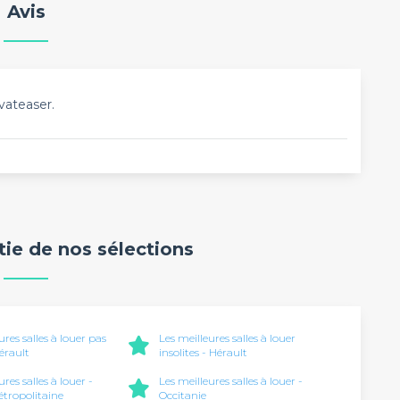
Avis
vateaser.
rtie de nos sélections
ures salles à louer pas
Les meilleures salles à louer
érault
insolites - Hérault
ures salles à louer -
Les meilleures salles à louer -
tropolitaine
Occitanie