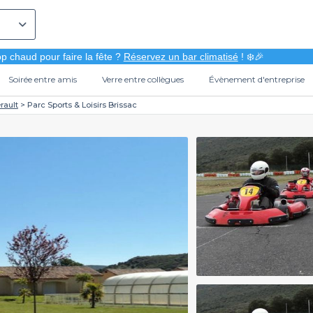
p chaud pour faire la fête ?
Réservez un bar climatisé
! ❄️🎉
Soirée entre amis
Verre entre collègues
Évènement d'entreprise
rault
Parc Sports & Loisirs Brissac