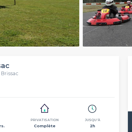
sac
 Brissac
PRIVATISATION
JUSQU'À
rs.
Complète
2h