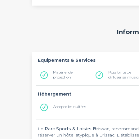
Inform
Equipements & Services
Matériel de
Possibilité de
projection
diffuser sa musi
Hébergement
Accepte les nuitées
Le
Parc Sports & Loisirs Brissac
, recommandé 
réserver un hôtel atypique à Brissac. L'établiss