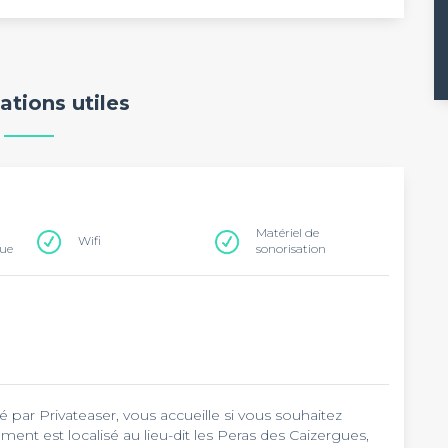
ations utiles
Matériel de
Wifi
que
sonorisation
par Privateaser, vous accueille si vous souhaitez
ement est localisé au lieu-dit les Peras des Caizergues,