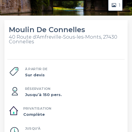
1
Moulin De Connelles
40 Route d'Amfreville-Sous-les-Monts, 27430
Connelles
À PARTIR DE
Sur devis
RÉSERVATION
Jusqu’à 150 pers.
PRIVATISATION
Complète
JUSQU'À