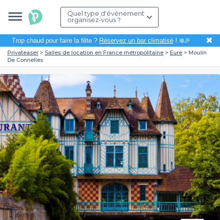
Quel type d'évènement
organisez-vous ?
✖
Trop chaud pour faire la fête ?
Réservez un bar climatisé
! ❄️🎉
Privateaser
Salles de location en France métropolitaine
Eure
Moulin
De Connelles