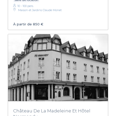
Salle de location
10 - 100 pers.
Maison et Jardins Claude Monet
À partir de 850 €
Château De La Madeleine Et Hôtel