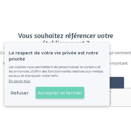
Vous souhaitez référencer votre
établissement ?
Le respect de votre vie privée est notre
Gagnez de nombreux clients parmi le million de visiteurs qui viennent
sur Privateaser chaque mois.
priorité
Pas de commissions et sans engagement, vous payez un montant
Les cookies nous permettent de personnaliser le contenu et
fixe sans risque de voir déraper la facture.
les annonces, d'offrir des fonctionnalités relatives aux médias
sociaux et d'analyser notre trafic.
En savoir plus
Référencer mon établissement
Refuser
Accepter et fermer
Déjà client