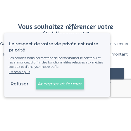
Vous souhaitez référencer votre
établissement ?
Le respect de votre vie privée est notre
Gagnez de nombreux clients parmi le million de visiteurs qui viennent
sur Privateaser chaque mois.
priorité
Pas de commissions et sans engagement, vous payez un montant
Les cookies nous permettent de personnaliser le contenu et
fixe sans risque de voir déraper la facture.
les annonces, d'offrir des fonctionnalités relatives aux médias
sociaux et d'analyser notre trafic.
En savoir plus
Référencer mon établissement
Refuser
Accepter et fermer
Déjà client
À propos de Privateaser