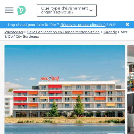
Quel type d'évènement
organisez-vous ?
✖
Trop chaud pour faire la fête ?
Réservez un bar climatisé
! ❄️🎉
Privateaser
Salles de location en France métropolitaine
Gironde
Mer
& Golf City Bordeaux