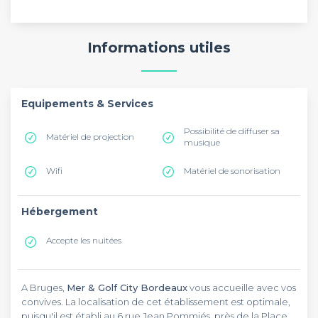
Informations utiles
Equipements & Services
Possibilité de diffuser sa
Matériel de projection
musique
Wifi
Matériel de sonorisation
Hébergement
Accepte les nuitées
A Bruges,
Mer & Golf City Bordeaux
vous accueille avec vos
convives. La localisation de cet établissement est optimale,
puisqu'il est établi au 6 rue Jean Pommiés, près de la Place