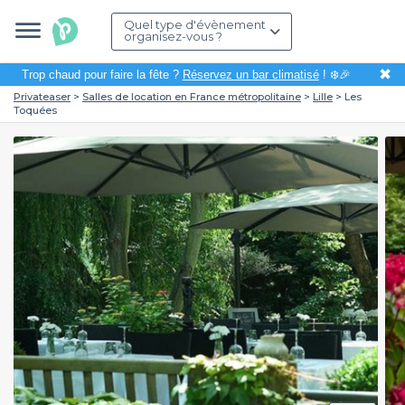
Quel type d'évènement
organisez-vous ?
✖
Trop chaud pour faire la fête ?
Réservez un bar climatisé
! ❄️🎉
Privateaser
Salles de location en France métropolitaine
Lille
Les
Toquées