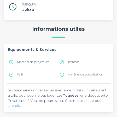
JUSQU'À
22h30
Informations utiles
Equipements & Services
Matériel de projection
Terrasse
Wifi
Matériel de sonorisation
Si vous désirez organiser un évènement dans un restaurant
à Lille, pourquoi ne pas louer Les
Toquées
, une découverte
Privateaser ? Vous ne pourrez pas être mieux placé que
Lire plus
dans cet établissement situé au 110 quai Géry Legrand (près
de la Porte de Paris par exemple). Vous avez besoin
Pour les professionnels, les
Toquées
mettent à disposition
d'organiser un évènement ? Qu'il s'agisse d'un cocktail,
un micro, du matériel de projection et un paperboard. La