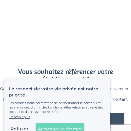
Vous souhaitez référencer votre
établissement ?
Le respect de votre vie privée est notre
Gagnez de nombreux clients parmi le million de visiteurs qui viennent
sur Privateaser chaque mois.
priorité
Pas de commissions et sans engagement, vous payez un montant
Les cookies nous permettent de personnaliser le contenu et
fixe sans risque de voir déraper la facture.
les annonces, d'offrir des fonctionnalités relatives aux médias
sociaux et d'analyser notre trafic.
En savoir plus
Référencer mon établissement
Refuser
Accepter et fermer