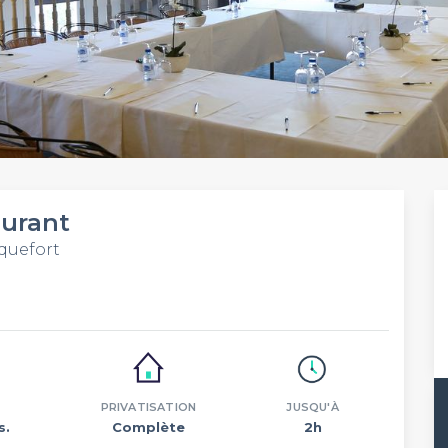
aurant
quefort
PRIVATISATION
JUSQU'À
s.
Complète
2h