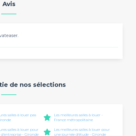
Avis
vateaser.
rtie de nos sélections
ures salles à louer pas
Les meilleures salles à louer -
Gironde
France métropolitaine
ures salles à louer pour
Les meilleures salles à louer pour
 d’entreprise - Gironde
une journée d’étude - Gironde