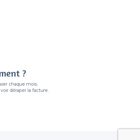
ement ?
easer chaque mois.
ir déraper la facture.