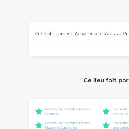
Cet établissement n'a pas encore d'avis sur Pri
Ce lieu fait pa
Les meilleures salles à louer -
Les meille
Gironde
chères - 
Les meilleures salles à louer -
Les meille
Nouvelle-Aquitaine
une soirée