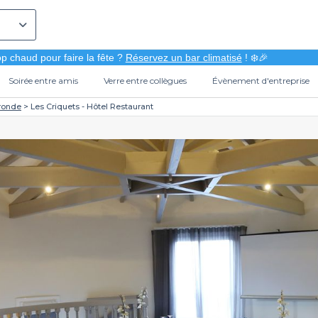
p chaud pour faire la fête ?
Réservez un bar climatisé
! ❄️🎉
Soirée entre amis
Verre entre collègues
Évènement d'entreprise
ronde
Les Criquets - Hôtel Restaurant