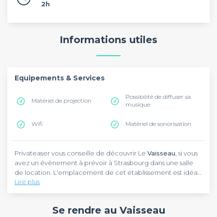
2h
Informations utiles
Equipements & Services
Possibilité de diffuser sa
Matériel de projection
musique
Wifi
Matériel de sonorisation
Privateaser vous conseille de découvrir Le
Vaisseau
, si vous
avez un évènement à prévoir à Strasbourg dans une salle
de location. L'emplacement de cet établissement est idéal,
Lire plus
puisqu'il est placé au 1 bis rue Philippe-Dollinger, à côté de
l'église Saint-Georges et de la Trinité et du Maison
Au
Vaisseau
, du matériel de sonorisation, du matériel de
Kammerzell. Vous cherchez o? organiser un jeu
prise de note et un paperboard sont accessibles pour les
Se rendre au Vaisseau
d'entreprise, un incentive ou une soirée d'entreprise ? Cette
invités. Concernant la capacité maximale, sachez que vous