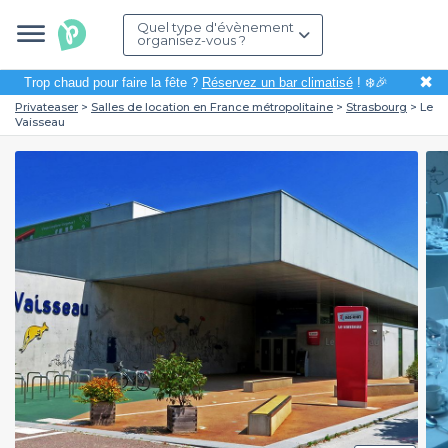
Quel type d'évènement
organisez-vous ?
✖
Trop chaud pour faire la fête ?
Réservez un bar climatisé
! ❄️🎉
Privateaser
Salles de location en France métropolitaine
Strasbourg
Le
Vaisseau