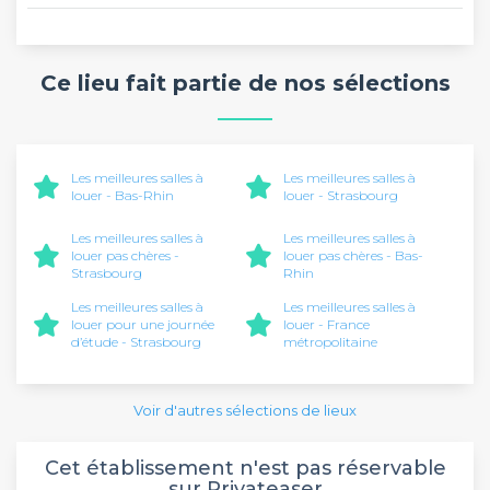
Ce lieu fait partie de nos sélections
Les meilleures salles à
Les meilleures salles à
louer - Bas-Rhin
louer - Strasbourg
Les meilleures salles à
Les meilleures salles à
louer pas chères -
louer pas chères - Bas-
Strasbourg
Rhin
Les meilleures salles à
Les meilleures salles à
louer pour une journée
louer - France
d’étude - Strasbourg
métropolitaine
Voir d'autres sélections de lieux
Cet établissement n'est pas réservable
sur Privateaser