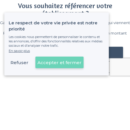
Vous souhaitez référencer votre
établissement ?
Le respect de votre vie privée est notre
Gagnez de nombreux clients parmi le million de visiteurs qui viennent
sur Privateaser chaque mois.
priorité
Pas de commissions et sans engagement, vous payez un montant
Les cookies nous permettent de personnaliser le contenu et
fixe sans risque de voir déraper la facture.
les annonces, d'offrir des fonctionnalités relatives aux médias
sociaux et d'analyser notre trafic.
En savoir plus
Référencer mon établissement
Refuser
Accepter et fermer
Déjà client
À propos de Privateaser
Privateaser Media
Privateaser en Espagne