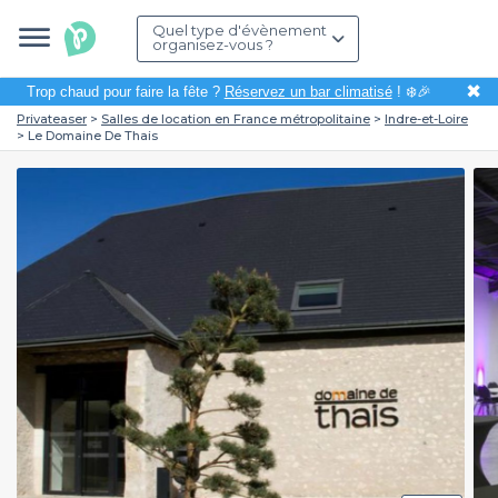
Quel type d'évènement
organisez-vous ?
✖
Trop chaud pour faire la fête ?
Réservez un bar climatisé
! ❄️🎉
Privateaser
Salles de location en France métropolitaine
Indre-et-Loire
Le Domaine De Thais