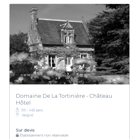
Domaine De La Tortinière - Château
Hôtel
315 - 450 pers.
Veigné
Sur devis
Établissement non réservable