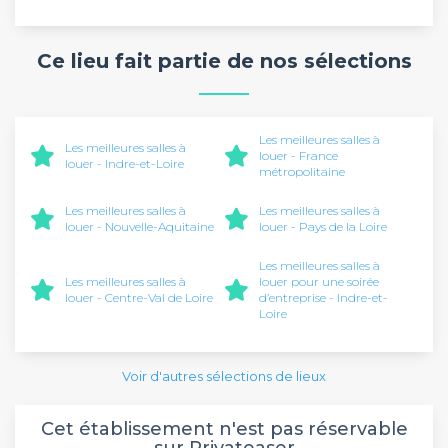
Ce lieu fait partie de nos sélections
Les meilleures salles à
Les meilleures salles à
louer - France
louer - Indre-et-Loire
métropolitaine
Les meilleures salles à
Les meilleures salles à
louer - Nouvelle-Aquitaine
louer - Pays de la Loire
Les meilleures salles à
Les meilleures salles à
louer pour une soirée
louer - Centre-Val de Loire
d’entreprise - Indre-et-
Loire
Voir d'autres sélections de lieux
Cet établissement n'est pas réservable