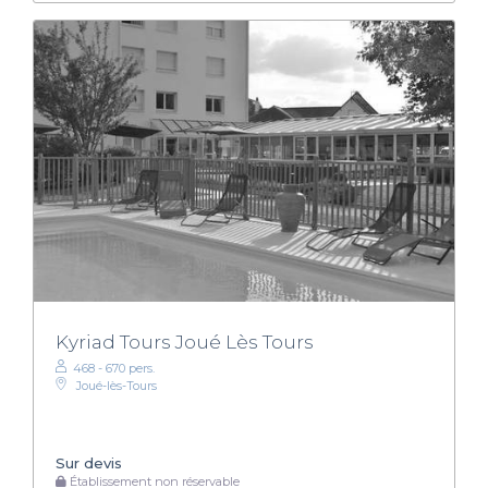
Kyriad Tours Joué Lès Tours
468 - 670 pers.
Joué-lès-Tours
Sur devis
Établissement non réservable