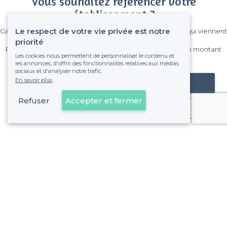
Vous souhaitez référencer votre
établissement ?
Le respect de votre vie privée est notre
Gagnez de nombreux clients parmi le million de visiteurs qui viennent
sur Privateaser chaque mois.
priorité
Pas de commissions et sans engagement, vous payez un montant
Les cookies nous permettent de personnaliser le contenu et
fixe sans risque de voir déraper la facture.
les annonces, d'offrir des fonctionnalités relatives aux médias
sociaux et d'analyser notre trafic.
En savoir plus
Référencer mon établissement
Refuser
Accepter et fermer
Déjà client
À propos de Privateaser
Privateaser Media
Privateaser en Espagne