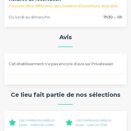
Pour passer des moments entre collègues, n'oubliez pas
Peuvent être différents des horaires d'ouverture au public
que l'adresse incontournable de cet hôtel se rapproche du
parc d'Exposition et de la Basilique Saint-Martin de Tours.
Du lundi au dimanche
7h30 – 0h
Avis
Cet établissement n'a pas encore d'avis sur Privateaser.
Ce lieu fait partie de nos sélections
Les meilleures salles à
Les meilleures salles à
louer - Indre-et-Loire
louer - Loir-et-Cher