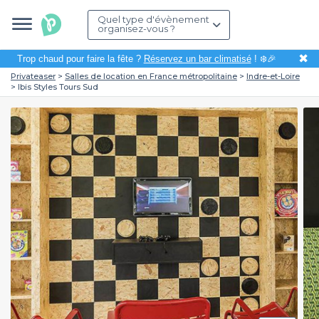
Quel type d'évènement
organisez-vous ?
✖
Trop chaud pour faire la fête ?
Réservez un bar climatisé
! ❄️🎉
Privateaser
Salles de location en France métropolitaine
Indre-et-Loire
Ibis Styles Tours Sud