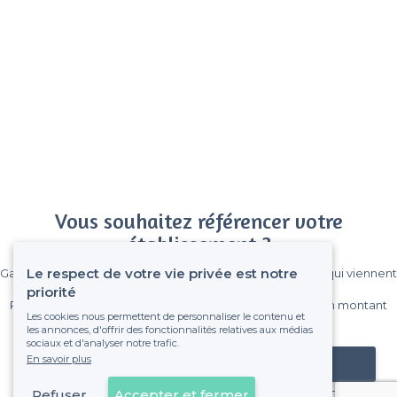
Vous souhaitez référencer votre
établissement ?
Le respect de votre vie privée est notre
Gagnez de nombreux clients parmi le million de visiteurs qui viennent
sur Privateaser chaque mois.
priorité
Pas de commissions et sans engagement, vous payez un montant
Les cookies nous permettent de personnaliser le contenu et
fixe sans risque de voir déraper la facture.
les annonces, d'offrir des fonctionnalités relatives aux médias
sociaux et d'analyser notre trafic.
En savoir plus
Référencer mon établissement
Refuser
Accepter et fermer