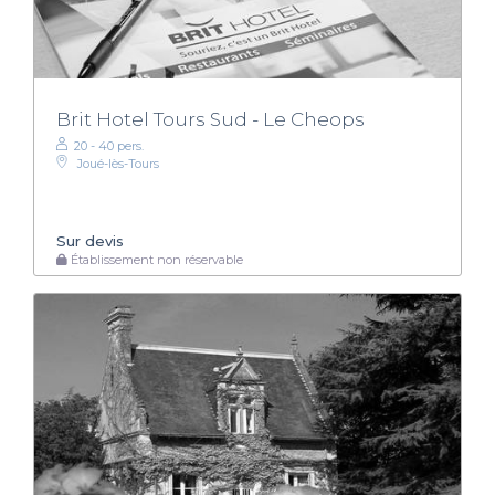
Brit Hotel Tours Sud - Le Cheops
20 - 40 pers.
Joué-lès-Tours
Sur devis
Établissement non réservable