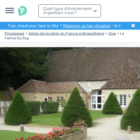
Quel type d'évènement
organisez-vous ?
✖
Trop chaud pour faire la fête ?
Réservez un bar climatisé
! ❄️🎉
Privateaser
Salles de location en France métropolitaine
Oise
La
Ferme Du Roy