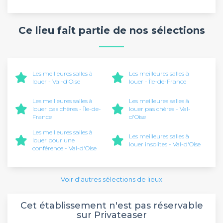
Ce lieu fait partie de nos sélections
Les meilleures salles à
Les meilleures salles à
louer - Val-d'Oise
louer - Île-de-France
Les meilleures salles à
Les meilleures salles à
louer pas chères - Île-de-
louer pas chères - Val-
France
d'Oise
Les meilleures salles à
Les meilleures salles à
louer pour une
louer insolites - Val-d'Oise
conférence - Val-d'Oise
Voir d'autres sélections de lieux
Cet établissement n'est pas réservable
sur Privateaser