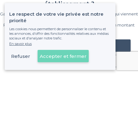
établissement ?
Le respect de votre vie privée est notre
Gagnez de nombreux clients parmi le million de visiteurs qui viennent
sur Privateaser chaque mois.
priorité
Pas de commissions et sans engagement, vous payez un montant
Les cookies nous permettent de personnaliser le contenu et
fixe sans risque de voir déraper la facture.
les annonces, d'offrir des fonctionnalités relatives aux médias
sociaux et d'analyser notre trafic.
En savoir plus
Référencer mon établissement
Refuser
Accepter et fermer
Déjà client
À propos de Privateaser
Privateaser Media
Privateaser en Espagne
Aide