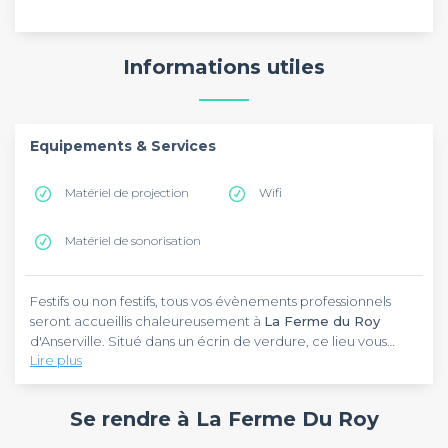
Informations utiles
Equipements & Services
Matériel de projection
Wifi
Matériel de sonorisation
Festifs ou non festifs, tous vos évènements professionnels
seront accueillis chaleureusement à
La Ferme du Roy
d'Anserville. Situé dans un écrin de verdure, ce lieu vous
Lire plus
surprendra par ses particularités. Attaché au passé, mais
ouvert à la modernité, il saura vous créer un évènement
Profitez de l’emplacement idéal de
La Ferme du Roy
pour
unique et inoubliable. Facile à trouver, cet établissement
y organiser vos séminaires ou conférences. Ayant la
Se rendre à La Ferme Du Roy
s’installe à 27 km de l'aéroport de Paris - Beauvais-Tillé.
capacité de recevoir 200 participants, elle abrite quatre
salles adaptées et éclairées à la lumière du jour. Ces