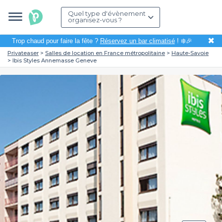
Quel type d'évènement
organisez-vous ?
✖
Trop chaud pour faire la fête ?
Réservez un bar climatisé
! ❄️🎉
Privateaser
Salles de location en France métropolitaine
Haute-Savoie
Ibis Styles Annemasse Geneve