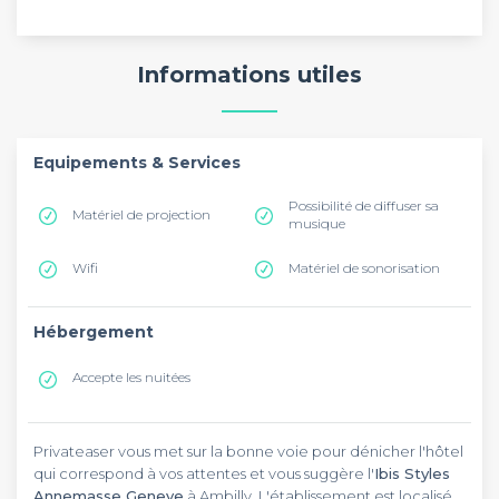
Informations utiles
Equipements & Services
Possibilité de diffuser sa
Matériel de projection
musique
Wifi
Matériel de sonorisation
Hébergement
Accepte les nuitées
Privateaser vous met sur la bonne voie pour dénicher l'hôtel
qui correspond à vos attentes et vous suggère l'
Ibis Styles
Annemasse Geneve
à Ambilly. L'établissement est localisé