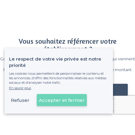
Vous souhaitez référencer votre
établissement ?
Le respect de votre vie privée est notre
Gagnez de nombreux clients parmi le million de visiteurs qui viennent
sur Privateaser chaque mois.
priorité
Pas de commissions et sans engagement, vous payez un montant
Les cookies nous permettent de personnaliser le contenu et
fixe sans risque de voir déraper la facture.
les annonces, d'offrir des fonctionnalités relatives aux médias
sociaux et d'analyser notre trafic.
En savoir plus
Référencer mon établissement
Refuser
Accepter et fermer
Déjà client