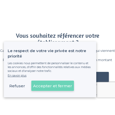
Vous souhaitez référencer votre
établissement ?
Le respect de votre vie privée est notre
Gagnez de nombreux clients parmi le million de visiteurs qui viennent
sur Privateaser chaque mois.
priorité
Pas de commissions et sans engagement, vous payez un montant
Les cookies nous permettent de personnaliser le contenu et
fixe sans risque de voir déraper la facture.
les annonces, d'offrir des fonctionnalités relatives aux médias
sociaux et d'analyser notre trafic.
En savoir plus
Référencer mon établissement
Refuser
Accepter et fermer
Déjà client