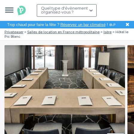
Quel type d'évènement
organisez-vous ?
✖
Trop chaud pour faire la fête ?
Réservez un bar climatisé
! ❄️🎉
Privateaser
Salles de location en France métropolitaine
Isère
Hôtel le
Pic Blanc