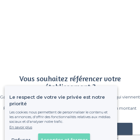
Vous souhaitez référencer votre
établissement ?
Le respect de votre vie privée est notre
Gagnez de nombreux clients parmi le million de visiteurs qui viennent
sur Privateaser chaque mois.
priorité
Pas de commissions et sans engagement, vous payez un montant
Les cookies nous permettent de personnaliser le contenu et
fixe sans risque de voir déraper la facture.
les annonces, d'offrir des fonctionnalités relatives aux médias
sociaux et d'analyser notre trafic.
En savoir plus
Référencer mon établissement
Refuser
Accepter et fermer