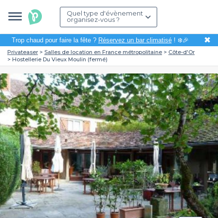
Quel type d'évènement
organisez-vous ?
✖
Trop chaud pour faire la fête ?
Réservez un bar climatisé
! ❄️🎉
Privateaser
Salles de location en France métropolitaine
Côte-d'Or
Hostellerie Du Vieux Moulin (fermé)