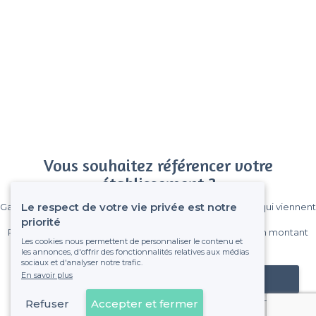
Vous souhaitez référencer votre
établissement ?
Le respect de votre vie privée est notre
Gagnez de nombreux clients parmi le million de visiteurs qui viennent
sur Privateaser chaque mois.
priorité
Pas de commissions et sans engagement, vous payez un montant
Les cookies nous permettent de personnaliser le contenu et
fixe sans risque de voir déraper la facture.
les annonces, d'offrir des fonctionnalités relatives aux médias
sociaux et d'analyser notre trafic.
En savoir plus
Référencer mon établissement
Refuser
Accepter et fermer
Déjà client