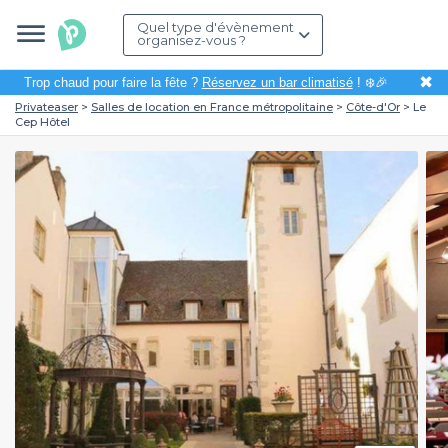
Quel type d'évènement
organisez-vous ?
✖
Trop chaud pour faire la fête ?
Réservez un bar climatisé
! ❄️🎉
Privateaser
Salles de location en France métropolitaine
Côte-d'Or
Le
Cep Hôtel