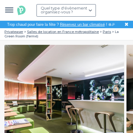
Quel type d'évènement
organisez-vous ?
✖
Trop chaud pour faire la fête ?
Réservez un bar climatisé
! ❄️🎉
Privateaser
Salles de location en France métropolitaine
Paris
La
Green Room (fermé)