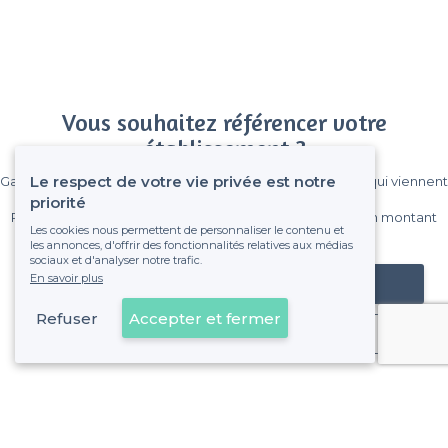
Vous souhaitez référencer votre
établissement ?
Le respect de votre vie privée est notre
Gagnez de nombreux clients parmi le million de visiteurs qui viennent
sur Privateaser chaque mois.
priorité
Pas de commissions et sans engagement, vous payez un montant
Les cookies nous permettent de personnaliser le contenu et
fixe sans risque de voir déraper la facture.
les annonces, d'offrir des fonctionnalités relatives aux médias
sociaux et d'analyser notre trafic.
En savoir plus
Référencer mon établissement
Refuser
Accepter et fermer
Déjà client