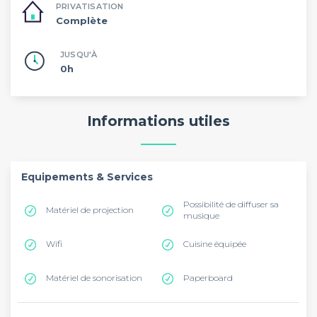
PRIVATISATION
Complète
JUSQU'À
0h
Informations utiles
Equipements & Services
Possibilité de diffuser sa
Matériel de projection
musique
Wifi
Cuisine équipée
Matériel de sonorisation
Paperboard