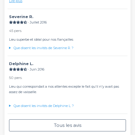
Lire plus
Le personnel est extra et tres gentil
Bref on recommande à 200%
Severine R.
∙ Juillet 2016
45 pers.
Lieu superbe et idéal pour nos fiançailles
Que disent les invités de Severine R. ?
Delphine L.
∙ Juin 2016
50 pers.
Lieu qui correspondait a nos attentes excepte le fait qu'il n'y avait pas
assez de vaisselle.
Que disent les invités de Delphine L. ?
Tous les avis