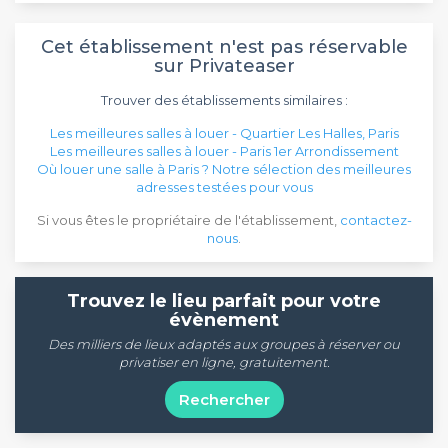
Cet établissement n'est pas réservable
sur Privateaser
Trouver des établissements similaires :
Les meilleures salles à louer - Quartier Les Halles, Paris
Les meilleures salles à louer - Paris 1er Arrondissement
Où louer une salle à Paris ? Notre sélection des meilleures
adresses testées pour vous
Si vous êtes le propriétaire de l'établissement,
contactez-
nous
.
Trouvez le lieu parfait pour votre
évènement
Des milliers de lieux adaptés aux groupes à réserver ou
privatiser en ligne, gratuitement.
Rechercher