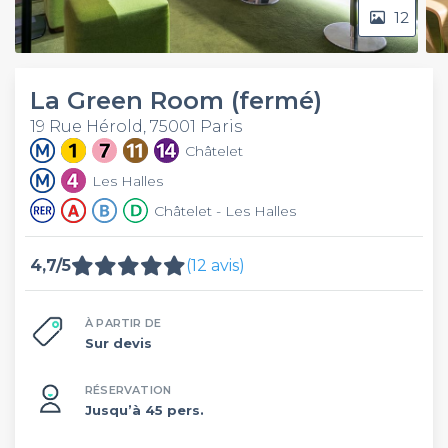
12
La Green Room (fermé)
19 Rue Hérold, 75001 Paris
Châtelet
Les Halles
Châtelet - Les Halles
4,7/5
(12 avis)
À PARTIR DE
Sur devis
RÉSERVATION
Jusqu’à 45 pers.