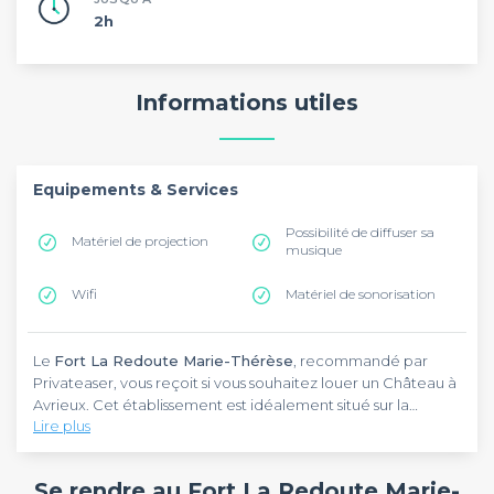
2h
Informations utiles
Equipements & Services
Possibilité de diffuser sa
Matériel de projection
musique
Wifi
Matériel de sonorisation
Le
Fort La Redoute Marie-Thérèse
, recommandé par
Privateaser, vous reçoit si vous souhaitez louer un Château à
Avrieux. Cet établissement est idéalement situé sur la
Lire plus
départementale D1 006. Il se trouve également à proximité
du musée des Minéraux et des bords de l'Isère. Dans cette
Les professionnels seront satisfaits d'apprendre que le
Fort
demeure de Maître, vous pourrez organiser les yeux fermés
La Redoute Marie-Thérèse
met à disposition un pupitre de
Se rendre au Fort La Redoute Marie-
un jeu d'entreprise, une animation artistique ou une
conférencier, du matériel de présentation et de rangement