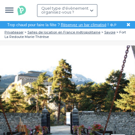
Quel type d'évènement
organisez-vous ?
✖
Trop chaud pour faire la fête ?
Réservez un bar climatisé
! ❄️🎉
Privateaser
Salles de location en France métropolitaine
Savoie
Fort
La Redoute Marie-Thérèse