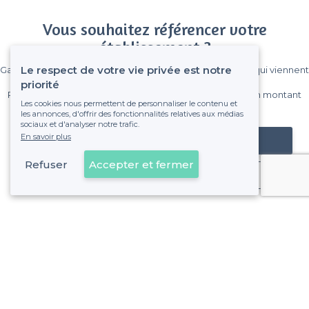
Vous souhaitez référencer votre
établissement ?
Le respect de votre vie privée est notre
Gagnez de nombreux clients parmi le million de visiteurs qui viennent
sur Privateaser chaque mois.
priorité
Pas de commissions et sans engagement, vous payez un montant
Les cookies nous permettent de personnaliser le contenu et
fixe sans risque de voir déraper la facture.
les annonces, d'offrir des fonctionnalités relatives aux médias
sociaux et d'analyser notre trafic.
En savoir plus
Référencer mon établissement
Refuser
Accepter et fermer
Déjà client
À propos de Privateaser
Privateaser Media