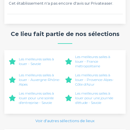
Cet établissement n'a pas encore d'avis sur Privateaser.
Ce lieu fait partie de nos sélections
Les meilleures salles à
Les meilleures salles à
louer - France
louer - Savoie
métropolitaine
Les meilleures salles à
Les meilleures salles à
louer - Auvergne-Rhône-
louer - Provence-Alpes-
Alpes
Côte d'Azur
Les meilleures salles à
Les meilleures salles à
louer pour une soirée
louer pour une journée
d’entreprise - Savoie
d’étude - Savoie
Voir d'autres sélections de lieux