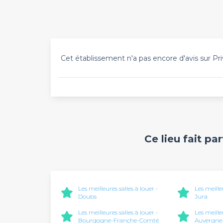
Cet établissement n'a pas encore d'avis sur Pri
Ce lieu fait pa
Les meilleures salles à louer -
Les meille
Doubs
Jura
Les meilleures salles à louer -
Les meille
Bourgogne-Franche-Comté
Auvergne