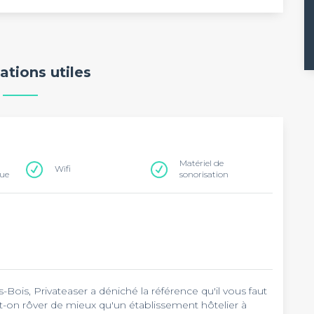
ations utiles
Matériel de
Wifi
que
sonorisation
-Bois, Privateaser a déniché la référence qu'il vous faut
t-on rôver de mieux qu'un établissement hôtelier à