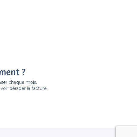
ement ?
easer chaque mois.
ir déraper la facture.