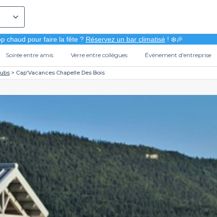
p chaud pour faire la fête ?
Réservez un bar climatisé
! ❄️🎉
Soirée entre amis
Verre entre collègues
Évènement d'entreprise
ubs
Cap'Vacances Chapelle Des Bois