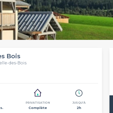
s Bois
lle-des-Bois
PRIVATISATION
JUSQU'À
s.
Complète
2h