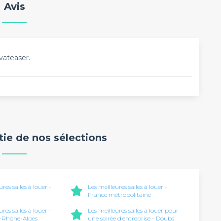
Avis
vateaser.
rtie de nos sélections
ures salles à louer -
Les meilleures salles à louer -
France métropolitaine
ures salles à louer -
Les meilleures salles à louer pour
-Rhône-Alpes
une soirée d’entreprise - Doubs