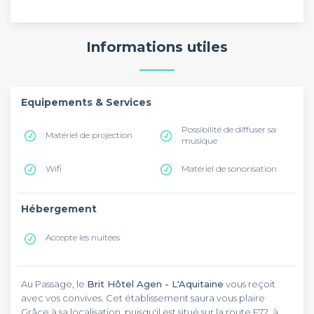
Informations utiles
Equipements & Services
Possibilité de diffuser sa
Matériel de projection
musique
Wifi
Matériel de sonorisation
Hébergement
Accepte les nuitées
Au Passage, le
Brit Hôtel Agen - L'Aquitaine
vous reçoit
avec vos convives. Cet établissement saura vous plaire
Grâce à sa localisation, puisqu'il est situé sur la route E72, à