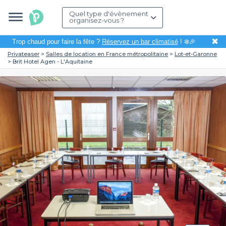
Quel type d'évènement
organisez-vous ?
✖
Trop chaud pour faire la fête ?
Réservez un bar climatisé
! ❄️🎉
Privateaser
Salles de location en France métropolitaine
Lot-et-Garonne
Brit Hotel Agen - L'Aquitaine