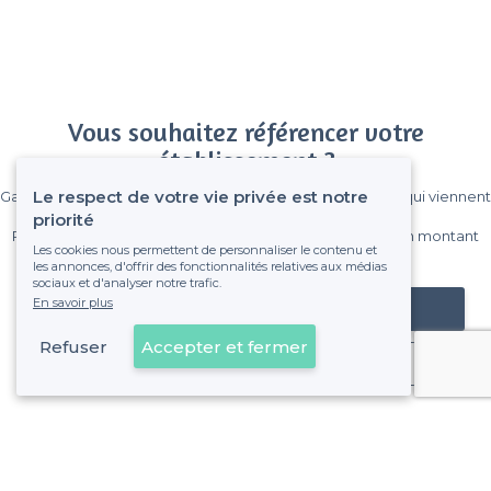
Vous souhaitez référencer votre
établissement ?
Le respect de votre vie privée est notre
Gagnez de nombreux clients parmi le million de visiteurs qui viennent
sur Privateaser chaque mois.
priorité
Pas de commissions et sans engagement, vous payez un montant
Les cookies nous permettent de personnaliser le contenu et
fixe sans risque de voir déraper la facture.
les annonces, d'offrir des fonctionnalités relatives aux médias
sociaux et d'analyser notre trafic.
En savoir plus
Référencer mon établissement
Refuser
Accepter et fermer
Déjà client