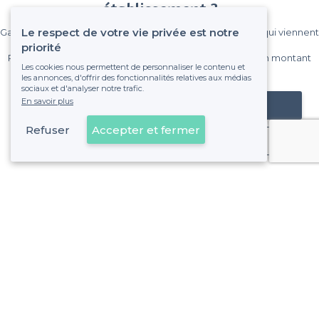
établissement ?
Le respect de votre vie privée est notre
Gagnez de nombreux clients parmi le million de visiteurs qui viennent
sur Privateaser chaque mois.
priorité
Pas de commissions et sans engagement, vous payez un montant
Les cookies nous permettent de personnaliser le contenu et
fixe sans risque de voir déraper la facture.
les annonces, d'offrir des fonctionnalités relatives aux médias
sociaux et d'analyser notre trafic.
En savoir plus
Référencer mon établissement
Refuser
Accepter et fermer
Déjà client
À propos de Privateaser
Privateaser Media
Privateaser en Espagne
Aide