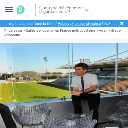
Quel type d'évènement
organisez-vous ?
✖
Trop chaud pour faire la fête ?
Réservez un bar climatisé
! ❄️🎉
Privateaser
Salles de location en France métropolitaine
Agen
Stade
Armandie