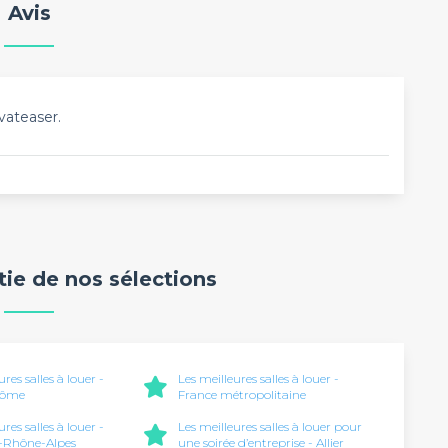
Avis
vateaser.
rtie de nos sélections
ures salles à louer -
Les meilleures salles à louer -
Dôme
France métropolitaine
ures salles à louer -
Les meilleures salles à louer pour
-Rhône-Alpes
une soirée d’entreprise - Allier