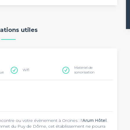
ations utiles
Matériel de
Wifi
que
sonorisation
encontre ou votre évènement à Orcines : l'
Arum Hôtel
.
ommet du Puy de Dôme, cet établissement ne pourra