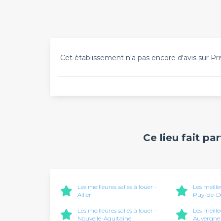
Cet établissement n'a pas encore d'avis sur Pri
Ce lieu fait pa
Les meilleures salles à louer -
Les meille
Allier
Puy-de-
Les meilleures salles à louer -
Les meille
Nouvelle-Aquitaine
Auvergne