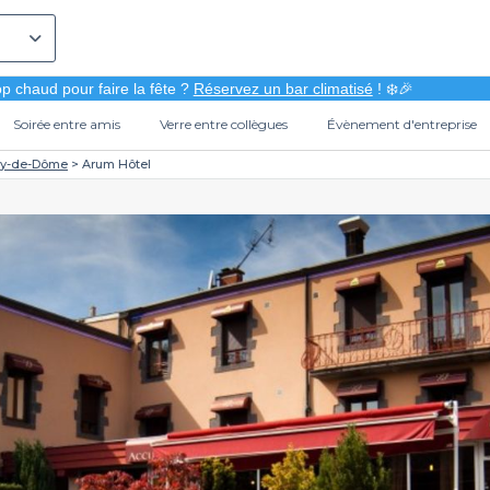
p chaud pour faire la fête ?
Réservez un bar climatisé
! ❄️🎉
Soirée entre amis
Verre entre collègues
Évènement d'entreprise
y-de-Dôme
Arum Hôtel