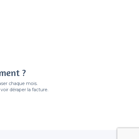
ement ?
easer chaque mois.
ir déraper la facture.