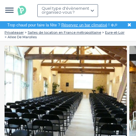
Quel type d'évènement
organisez-vous ?
✖
Trop chaud pour faire la fête ?
Réservez un bar climatisé
! ❄️🎉
Privateaser
Salles de location en France métropolitaine
Eure-et-Loir
Allee De Marolles