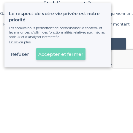
établissement ?
Le respect de votre vie privée est notre
Gagnez de nombreux clients parmi le million de visiteurs qui viennent
sur Privateaser chaque mois.
priorité
Pas de commissions et sans engagement, vous payez un montant
Les cookies nous permettent de personnaliser le contenu et
fixe sans risque de voir déraper la facture.
les annonces, d'offrir des fonctionnalités relatives aux médias
sociaux et d'analyser notre trafic.
En savoir plus
Référencer mon établissement
Refuser
Accepter et fermer
Déjà client
À propos de Privateaser
Privateaser Media
Privateaser en Espagne
Aide