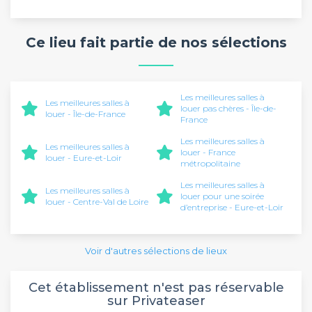
Ce lieu fait partie de nos sélections
Les meilleures salles à
Les meilleures salles à
louer pas chères - Île-de-
louer - Île-de-France
France
Les meilleures salles à
Les meilleures salles à
louer - France
louer - Eure-et-Loir
métropolitaine
Les meilleures salles à
Les meilleures salles à
louer pour une soirée
louer - Centre-Val de Loire
d’entreprise - Eure-et-Loir
Voir d'autres sélections de lieux
Cet établissement n'est pas réservable
sur Privateaser