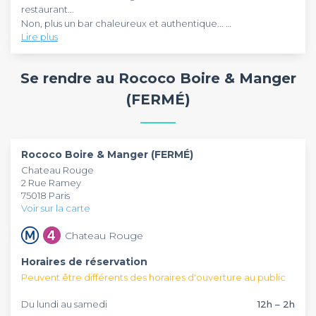
restaurant...
Non, plus un bar chaleureux et authentique...
Lire plus
En fait le Rococo c'est tout ça à la fois. Une établissement
boisé, avec une ambiance très chaleureuse ! La musique y
Les valeurs y sont le plaisir et le partage et les produits y sont
est ambiante et rock dans les soirées les plus animées. À vrai
de qualité.
Se rendre au Rococo Boire & Manger
dire en fonction de l'heure où vous y allez, l'établissement
change de visage !
(FERMÉ)
Rococo Boire & Manger (FERMÉ)
Chateau Rouge
2 Rue Ramey
75018 Paris
Voir sur la carte
Chateau Rouge
Horaires de réservation
Peuvent être différents des horaires d'ouverture au public
Du lundi au samedi
12h – 2h