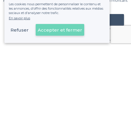
Pas de commissions et sans engagement, vous payez un montant
Les cookies nous permettent de personnaliser le contenu et
fixe sans risque de voir déraper la facture.
les annonces, d'offrir des fonctionnalités relatives aux médias
sociaux et d'analyser notre trafic.
En savoir plus
Référencer mon établissement
Refuser
Accepter et fermer
Déjà client
À propos de Privateaser
Privateaser Media
Privateaser en Espagne
Aide
Référencer mon établissement
Politique de protection des données