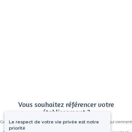
Vous souhaitez référencer votre
établissement ?
Le respect de votre vie privée est notre
Gagnez de nombreux clients parmi le million de visiteurs qui viennent
sur Privateaser chaque mois.
priorité