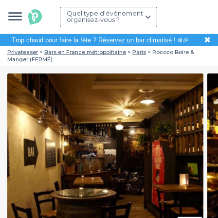
Quel type d'évènement
organisez-vous ?
✖
Trop chaud pour faire la fête ?
Réservez un bar climatisé
! ❄️🎉
Privateaser
Bars en France métropolitaine
Paris
Rococo Boire &
Manger (FERMÉ)