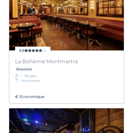
5,0
(2)
La Bohème Montmartre
Brasserie
1 - 100 pers.
Montmartre
€
Économique