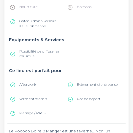
Nourriture
Boissons
Gâteau d'anniversaire
(Oui sur demande)
Equipements & Services
Possibilité de diffuser sa
musique
Ce lieu est parfait pour
Afterwork
Évènement d'entreprise
Verre entre amis
Pot de départ
Mariage / PACS
Le Rococo Boire & Manger est une taverne... Non, un