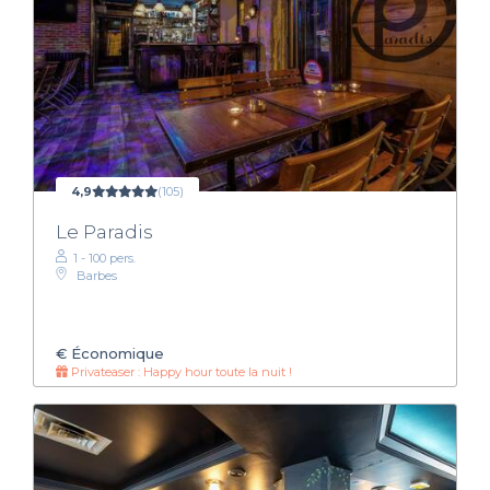
4,9
(105)
Le Paradis
1 - 100 pers.
Barbes
€
Économique
Privateaser : Happy hour toute la nuit !