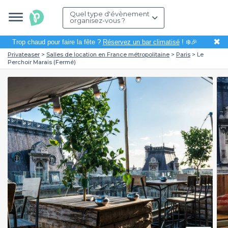
Quel type d'évènement
organisez-vous ?
✖
Trop chaud pour faire la fête ?
Réservez un bar climatisé
! ❄️🎉
Privateaser
Salles de location en France métropolitaine
Paris
Le
Perchoir Marais (Fermé)