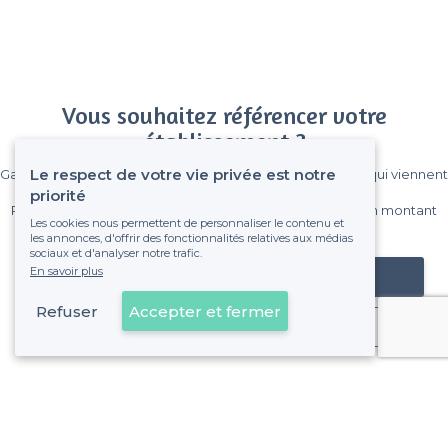
Vous souhaitez référencer votre
établissement ?
Le respect de votre vie privée est notre
Gagnez de nombreux clients parmi le million de visiteurs qui viennent
sur Privateaser chaque mois.
priorité
Pas de commissions et sans engagement, vous payez un montant
Les cookies nous permettent de personnaliser le contenu et
fixe sans risque de voir déraper la facture.
les annonces, d'offrir des fonctionnalités relatives aux médias
sociaux et d'analyser notre trafic.
En savoir plus
Référencer mon établissement
Refuser
Accepter et fermer
Déjà client