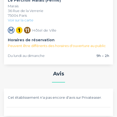
Le Perchoir Marais (Fermé)
aimerait tout tester. Pour les plus classiques, l’établissement
Marais
propose également des bouteilles de vin blanc, rosé et
36 Rue de la Verrerie
rouge de très bonnes qualités. Et pour les petits creux en
75004 Paris
milieux de soirée, aucun souci, vous pourrez déguster des
Voir sur la carte
assiettes de fromage et charcuterie !
Le Perchoir Marais
réinvesti les toits de Paris et donne aux
Hôtel de Ville
parisiens l’opportunité de se réapproprier des espaces
atypiques. Ici, vous pourrez organiser vos cocktails,
Horaires de réservation
séminaires, soirées de fin d’année : et avec la vue, ce sera un
Peuvent être différents des horaires d'ouverture au public
succès garanti.
Du lundi au dimanche
9h – 2h
Avis
Cet établissement n'a pas encore d'avis sur Privateaser.