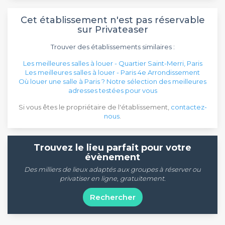
Cet établissement n'est pas réservable
sur Privateaser
Trouver des établissements similaires :
Les meilleures salles à louer - Quartier Saint-Merri, Paris
Les meilleures salles à louer - Paris 4e Arrondissement
Où louer une salle à Paris ? Notre sélection des meilleures
adresses testées pour vous
Si vous êtes le propriétaire de l'établissement,
contactez-
nous
.
Trouvez le lieu parfait pour votre
évènement
Des milliers de lieux adaptés aux groupes à réserver ou
privatiser en ligne, gratuitement.
Rechercher