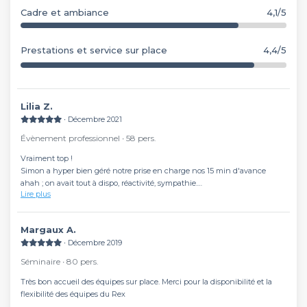
Cadre et ambiance
4,1/5
Prestations et service sur place
4,4/5
Lilia Z.
∙ Décembre 2021
Évènement professionnel ∙ 58 pers.
Vraiment top !
Simon a hyper bien géré notre prise en charge nos 15 min d'avance
ahah ; on avait tout à dispo, réactivité, sympathie.
Lire plus
La sécurité au top et la régie aussi ! ils tous été à nos petits soins on
reviendra surement
Margaux A.
∙ Décembre 2019
Séminaire ∙ 80 pers.
Très bon accueil des équipes sur place. Merci pour la disponibilité et la
flexibilité des équipes du Rex