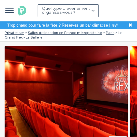
Quel type d'évènement
organisez-vous ?
✖
Trop chaud pour faire la fête ?
Réservez un bar climatisé
! ❄️🎉
Privateaser
Salles de location en France métropolitaine
Paris
Le
Grand Rex - La Salle 4