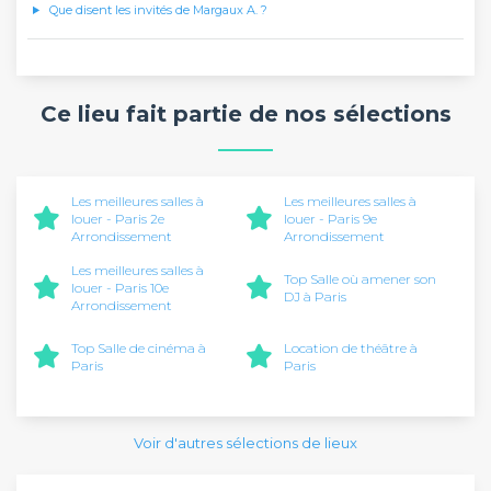
Que disent les invités de Margaux A. ?
Ce lieu fait partie de nos sélections
Les meilleures salles à
Les meilleures salles à
louer - Paris 2e
louer - Paris 9e
Arrondissement
Arrondissement
Les meilleures salles à
Top Salle où amener son
louer - Paris 10e
DJ à Paris
Arrondissement
Top Salle de cinéma à
Location de théâtre à
Paris
Paris
Voir d'autres sélections de lieux