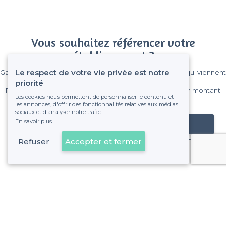
Vous souhaitez référencer votre
établissement ?
Le respect de votre vie privée est notre
Gagnez de nombreux clients parmi le million de visiteurs qui viennent
sur Privateaser chaque mois.
priorité
Pas de commissions et sans engagement, vous payez un montant
Les cookies nous permettent de personnaliser le contenu et
fixe sans risque de voir déraper la facture.
les annonces, d'offrir des fonctionnalités relatives aux médias
sociaux et d'analyser notre trafic.
En savoir plus
Référencer mon établissement
Refuser
Accepter et fermer
Déjà client
À propos de Privateaser