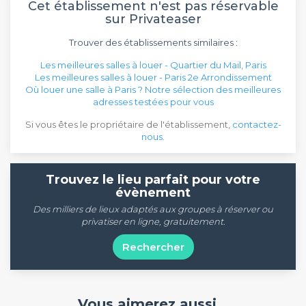
Cet établissement n'est pas réservable
sur Privateaser
Trouver des établissements similaires :
Les meilleures salles à louer - Quartier du Mail, Paris
Les meilleures salles à louer - Paris 2e Arrondissement
Où louer une salle à Paris ? Notre sélection des meilleures
adresses testées pour vous
Si vous êtes le propriétaire de l'établissement,
contactez-
nous
.
Trouvez le lieu parfait pour votre
évènement
Des milliers de lieux adaptés aux groupes à réserver ou
privatiser en ligne, gratuitement.
Rechercher
Vous aimerez aussi...